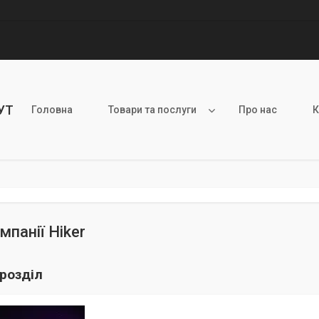
УТ
Головна
Товари та послуги
Про нас
К
мпанії Hiker
розділ