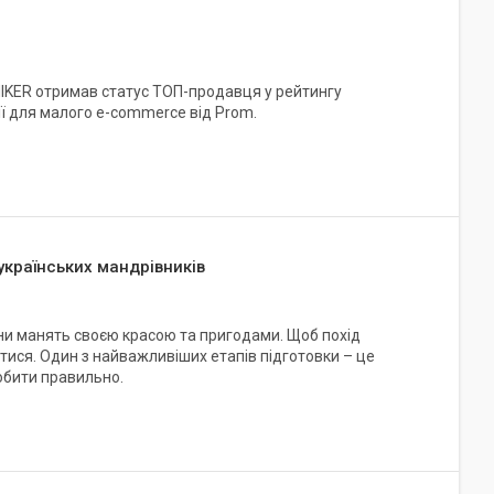
HIKER отримав статус ТОП-продавця у рейтингу
ї для малого e-commerce від Prom.
українських мандрівників
аїни манять своєю красою та пригодами. Щоб похід
тися. Один з найважливіших етапів підготовки – це
обити правильно.