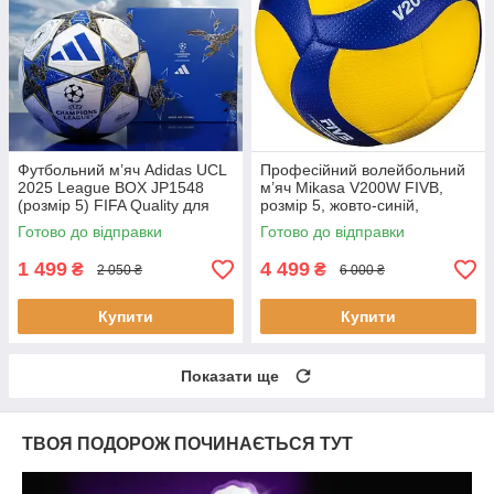
Футбольний м’яч Adidas UCL
Професійний волейбольний
2025 League BOX JP1548
м’яч Mikasa V200W FIVB,
(розмір 5) FIFA Quality для
розмір 5, жовто-синій,
дітей в коробці
оригінал
Готово до відправки
Готово до відправки
1 499
4 499
₴
₴
2 050 ₴
6 000 ₴
Купити
Купити
Показати ще
ТВОЯ ПОДОРОЖ ПОЧИНАЄТЬСЯ ТУТ