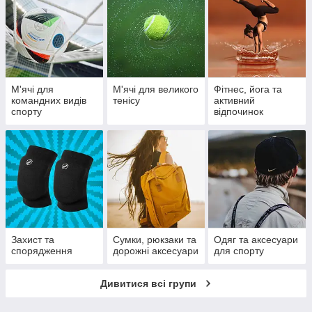
М'ячі для
М'ячі для великого
Фітнес, йога та
командних видів
тенісу
активний
спорту
відпочинок
Захист та
Сумки, рюкзаки та
Одяг та аксесуари
спорядження
дорожні аксесуари
для спорту
Дивитися всі групи