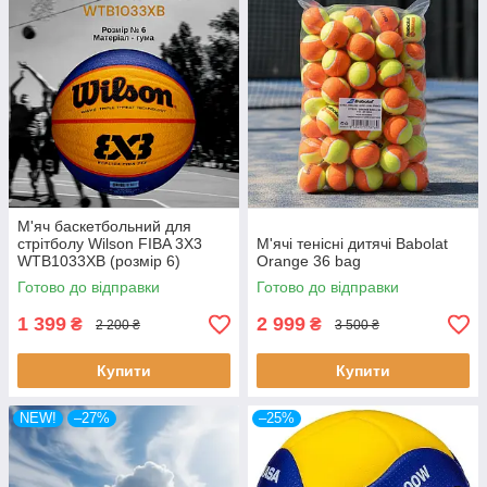
М'яч баскетбольний для
стрітболу Wilson FIBA 3X3
М'ячі тенісні дитячі Babolat
WTB1033XB (розмір 6)
Orange 36 bag
Готово до відправки
Готово до відправки
1 399
2 999
₴
₴
2 200 ₴
3 500 ₴
Купити
Купити
NEW!
–27%
–25%