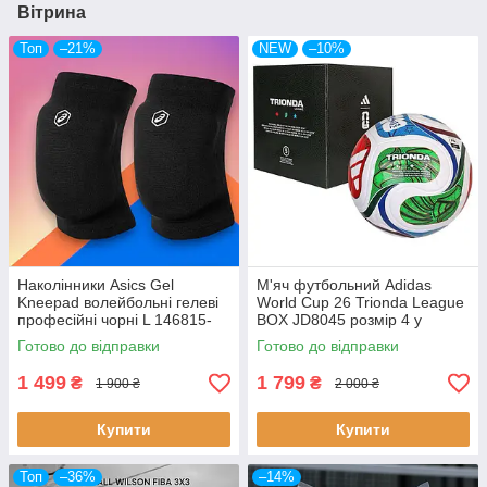
Вітрина
Топ
–21%
NEW
–10%
Наколінники Asics Gel
М'яч футбольний Adidas
Kneepad волейбольні гелеві
World Cup 26 Trionda League
професійні чорні L 146815-
BOX JD8045 розмір 4 у
0904
коробці
Готово до відправки
Готово до відправки
1 499
1 799
₴
₴
1 900 ₴
2 000 ₴
Купити
Купити
Топ
–36%
–14%