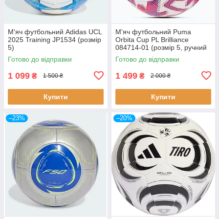
М'яч футбольний Adidas UCL
М'яч футбольний Puma
2025 Training JP1534 (розмір
Orbita Cup PL Brilliance
5)
084714-01 (розмір 5, ручний
шов, оригінал)
Готово до відправки
Готово до відправки
1 099
1 499
₴
₴
1 500 ₴
2 000 ₴
Купити
Купити
–23%
–20%