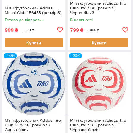
М'яч футбольний Adidas Tiro
М'яч футбольний Adidas
Club JW1530 (розмір 5)
Messi Club JE6455 (розмір 5)
Чорно-білий
Готово до відправки
В наявності
999
799
₴
₴
1 300 ₴
1 000 ₴
Купити
Купити
–20%
–20%
М'яч футбольний Adidas Tiro
М'яч футбольний Adidas Tiro
Club KF8846 (розмір 5)
Club JW1531 (розмір 5)
Синьо-білий
Червоно-білий