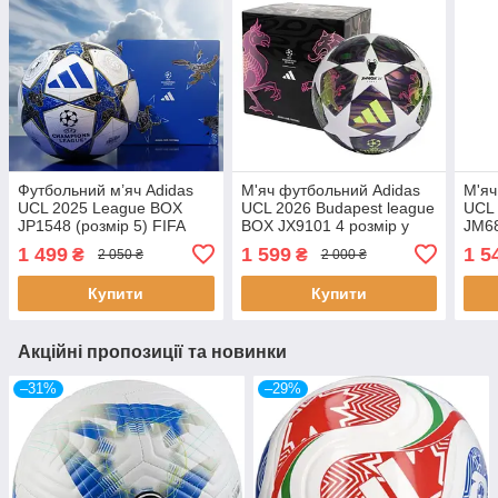
Футбольний м’яч Adidas
М'яч футбольний Adidas
М'яч
UCL 2025 League BOX
UCL 2026 Budapest league
UCL 
JP1548 (розмір 5) FIFA
BOX JX9101 4 розмір у
JM68
Quality для дітей в коробці
подарунковій коробці
1 499
1 599
1 5
₴
₴
2 050 ₴
2 000 ₴
термошов
Купити
Купити
Акційні пропозиції та новинки
–31%
–29%