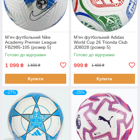
М'яч футбольний Nike
М'яч футбольний Adidas
Academy Premier League
World Cup 26 Trionda Club
FB2985-105 (розмір 5)
JD8028 (розмір 5)
Готово до відправки
Готово до відправки
1 099
999
₴
₴
1 600 ₴
1 400 ₴
Купити
Купити
–27%
–25%