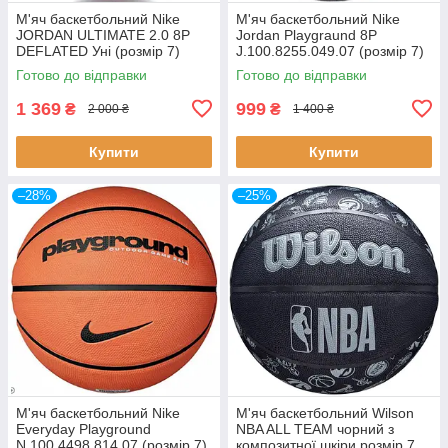
М'яч баскетбольний Nike
М'яч баскетбольний Nike
JORDAN ULTIMATE 2.0 8P
Jordan Playgraund 8P
DEFLATED Уні (розмір 7)
J.100.8255.049.07 (розмір 7)
J.100.8254.421.07
Готово до відправки
Готово до відправки
1 369
999
₴
₴
2 000 ₴
1 400 ₴
Купити
Купити
–28%
–25%
М'яч баскетбольний Nike
М'яч баскетбольний Wilson
Everyday Playground
NBA ALL TEAM чорний з
N.100.4498.814.07 (розмір 7)
композитної шкіри розмір 7