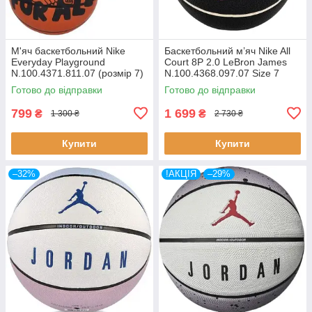
М'яч баскетбольний Nike
Баскетбольний м’яч Nike All
Everyday Playground
Court 8P 2.0 LeBron James
N.100.4371.811.07 (розмір 7)
N.100.4368.097.07 Size 7
чорний з логотипом LeBron
Готово до відправки
Готово до відправки
James
799
1 699
₴
₴
1 300 ₴
2 730 ₴
Купити
Купити
–32%
!АКЦІЯ
–29%