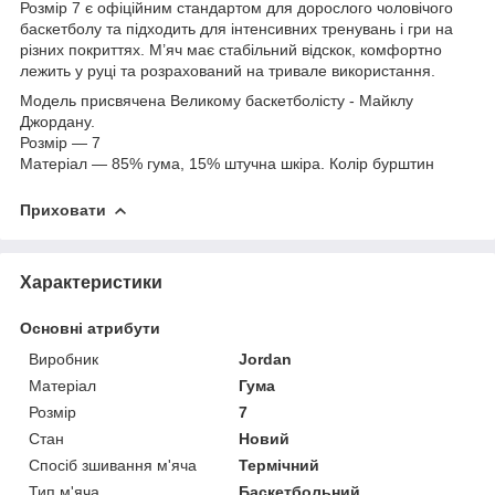
Розмір 7 є офіційним стандартом для дорослого чоловічого
баскетболу та підходить для інтенсивних тренувань і гри на
різних покриттях. М’яч має стабільний відскок, комфортно
лежить у руці та розрахований на тривале використання.
Модель присвячена Великому баскетболісту - Майклу
Джордану.
Розмір — 7
Матеріал — 85% гума, 15% штучна шкіра. Колір бурштин
Приховати
Характеристики
Основні атрибути
Виробник
Jordan
Матеріал
Гума
Розмір
7
Стан
Новий
Спосіб зшивання м'яча
Термічний
Тип м'яча
Баскетбольний