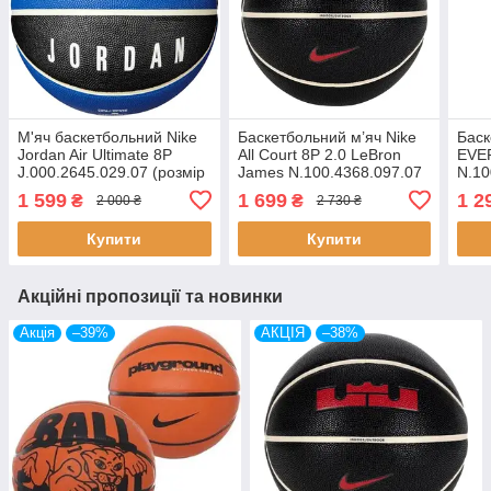
М'яч баскетбольний Nike
Баскетбольний м’яч Nike
Баск
Jordan Air Ultimate 8P
All Court 8P 2.0 LeBron
EVE
J.000.2645.029.07 (розмір
James N.100.4368.097.07
N.10
7)
Size 7 чорний з логотипом
пом
1 599
1 699
1 2
₴
₴
2 000 ₴
2 730 ₴
LeBron James
Купити
Купити
Акційні пропозиції та новинки
Акція
–39%
АКЦІЯ
–38%