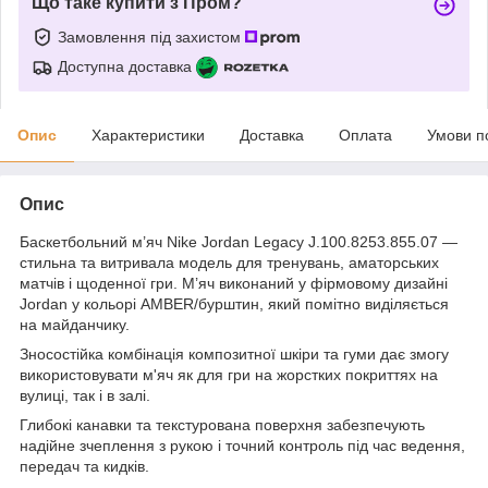
Що таке купити з Пром?
Замовлення під захистом
Доступна доставка
Опис
Характеристики
Доставка
Оплата
Умови п
Опис
Баскетбольний м’яч Nike Jordan Legacy J.100.8253.855.07 —
стильна та витривала модель для тренувань, аматорських
матчів і щоденної гри. М’яч виконаний у фірмовому дизайні
Jordan у кольорі AMBER/бурштин, який помітно виділяється
на майданчику.
Зносостійка комбінація композитної шкіри та гуми дає змогу
використовувати м'яч як для гри на жорстких покриттях на
вулиці, так і в залі.
Глибокі канавки та текстурована поверхня забезпечують
надійне зчеплення з рукою і точний контроль під час ведення,
передач та кидків.