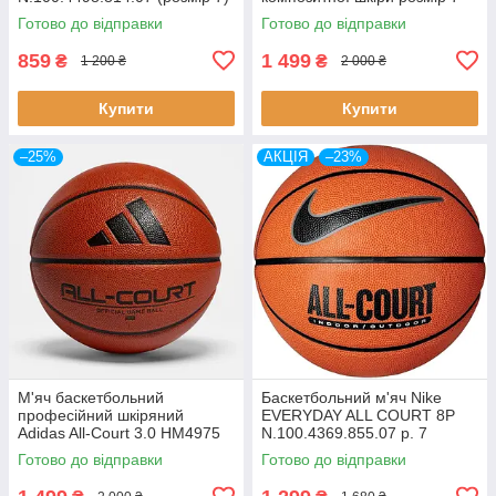
WTB1300XBNBA7
Готово до відправки
Готово до відправки
859
1 499
₴
₴
1 200 ₴
2 000 ₴
Купити
Купити
–25%
АКЦІЯ
–23%
М'яч баскетбольний
Баскетбольний м'яч Nike
професійний шкіряний
EVERYDAY ALL COURT 8P
Adidas All-Court 3.0 HM4975
N.100.4369.855.07 р. 7
(розмір 7)
помаранчевий
Готово до відправки
Готово до відправки