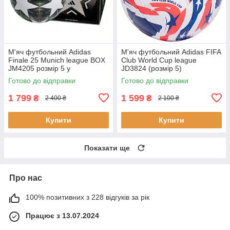
М'яч футбольний Adidas
М'яч футбольний Adidas FIFA
Finale 25 Munich league BOX
Club World Cup league
JM4205 розмір 5 у
JD3824 (розмір 5)
подарунковій коробці для
Готово до відправки
Готово до відправки
дітей та підлітків 2025
1 799
1 599
₴
₴
2 400 ₴
2 100 ₴
Купити
Купити
Показати ще
Про нас
100% позитивних з 228 відгуків за рік
Працює з 13.07.2024