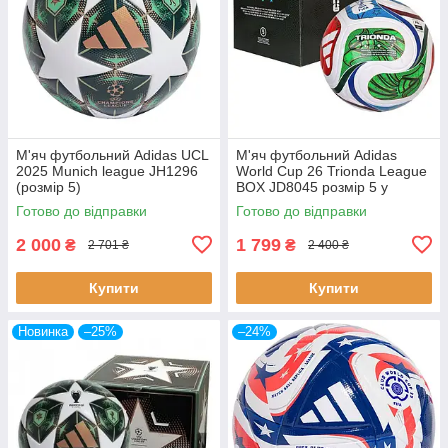
М'яч футбольний Adidas UCL
М'яч футбольний Adidas
2025 Munich league JH1296
World Cup 26 Trionda League
(розмір 5)
BOX JD8045 розмір 5 у
коробці
Готово до відправки
Готово до відправки
2 000
1 799
₴
₴
2 701 ₴
2 400 ₴
Купити
Купити
Новинка
–25%
–24%