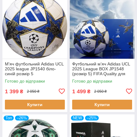
М'яч футбольний Adidas UCL
Футбольний м’яч Adidas UCL
2025 league JP1540 біло-
2025 League BOX JP1548
синій розмір 5
(розмір 5) FIFA Quality для
дітей в коробці
Готово до відправки
Готово до відправки
1 399
1 499
₴
₴
2 050 ₴
2 050 ₴
Купити
Купити
Топ
–26%
NEW
–25%