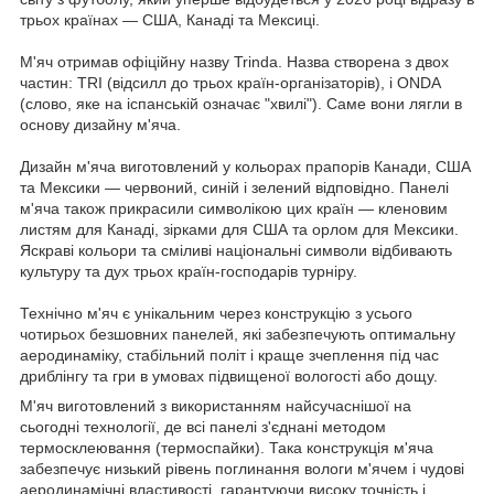
трьох країнах — США, Канаді та Мексиці.
М'яч отримав офіційну назву Trinda. Назва створена з двох
частин: TRI (відсилл до трьох країн-організаторів), і ONDA
(слово, яке на іспанській означає "хвилі"). Саме вони лягли в
основу дизайну м'яча.
Дизайн м'яча виготовлений у кольорах прапорів Канади, США
та Мексики — червоний, синій і зелений відповідно. Панелі
м'яча також прикрасили символікою цих країн — кленовим
листям для Канаді, зірками для США та орлом для Мексики.
Яскраві кольори та сміливі національні символи відбивають
культуру та дух трьох країн-господарів турніру.
Технічно м'яч є унікальним через конструкцію з усього
чотирьох безшовних панелей, які забезпечують оптимальну
аеродинаміку, стабільний політ і краще зчеплення під час
дриблінгу та гри в умовах підвищеної вологості або дощу.
М'яч виготовлений з використанням найсучаснішої на
сьогодні технології, де всі панелі з'єднані методом
термосклеювання (термоспайки). Така конструкція м'яча
забезпечує низький рівень поглинання вологи м'ячем і чудові
аеродинамічні властивості, гарантуючи високу точність і