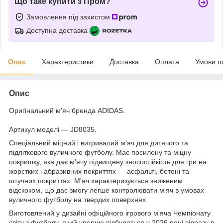
Що таке купити з Пром?
Замовлення під захистом
Доступна доставка
Опис
Характеристики
Доставка
Оплата
Умови п
Опис
Оригінальний м'яч бренда ADIDAS.
Артикул моделі — JD8035.
Спеціальний міцний і витривалий м'яч для дитячого та
підліткового вуличного футболу. Має посилену та міцну
покришку, яка дає м'ячу підвищену зносостійкість для гри на
жорстких і абразивних покриттях — асфальті, бетоні та
штучних покриттях. М'яч характеризується зниженим
відскоком, що дає змогу легше контролювати м'яч в умовах
вуличного футболу на твердих поверхнях.
Виготовлений у дизайні офіційного ігрового м'яча Чемпіонату
світу з футболу, який уперше відбудеться у 2026 році відразу в