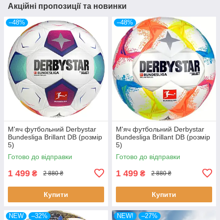
Акційні пропозиції та новинки
–48%
–48%
М'яч футбольний Derbystar
М'яч футбольний Derbystar
Bundesliga Brillant DB (розмір
Bundesliga Brillant DB (розмір
5)
5)
Готово до відправки
Готово до відправки
1 499
1 499
₴
₴
2 880 ₴
2 880 ₴
Купити
Купити
NEW
–32%
NEW!
–27%