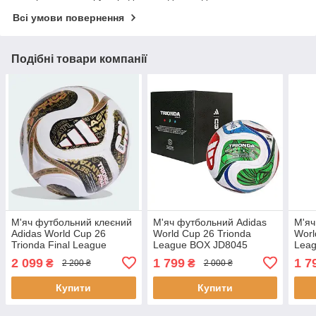
Всі умови повернення
Подібні товари компанії
М'яч футбольний клеєний
М'яч футбольний Adidas
М'яч
Adidas World Cup 26
World Cup 26 Trionda
Worl
Trionda Final League
League BOX JD8045
Lea
KE4322 (розмір 4)
розмір 4 у коробці
розм
2 099
1 799
1 7
₴
₴
2 200 ₴
2 000 ₴
Купити
Купити