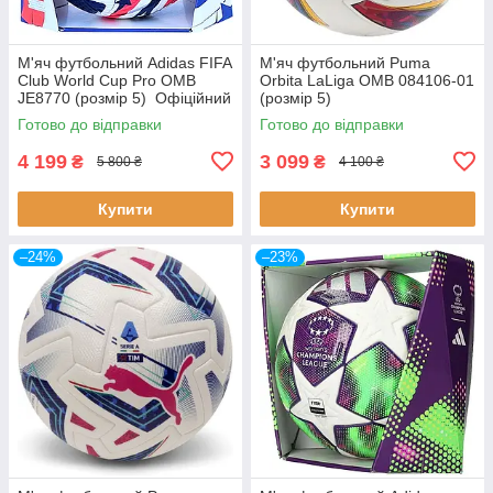
М'яч футбольний Adidas FIFA
М'яч футбольний Puma
Club World Cup Pro OMB
Orbita LaLiga OMB 084106-01
JE8770 (розмір 5) Офіційний
(розмір 5)
м'яч Чемпіонату світу в США
Готово до відправки
Готово до відправки
4 199
3 099
₴
₴
5 800 ₴
4 100 ₴
Купити
Купити
–24%
–23%