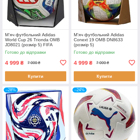
М'яч футбольний Adidas
М'яч футбольний Adidas
World Cup 26 Trionda OMB
Conext 19 OMB DN8633
JD8021 (розмір 5) FIFA
(розмір 5)
QUALITY PRO
Готово до відправки
Готово до відправки
4 999
4 999
₴
₴
7 000 ₴
7 000 ₴
Купити
Купити
–28%
–24%