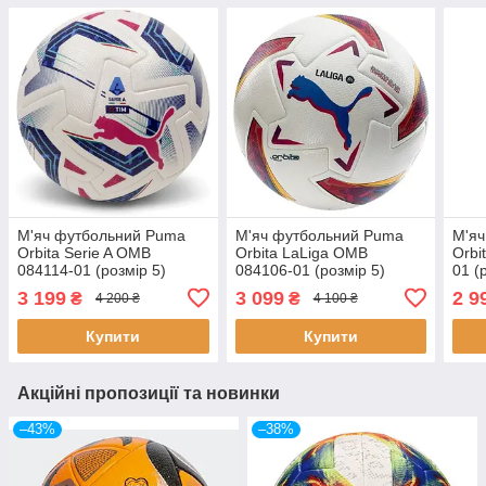
М'яч футбольний Puma
М'яч футбольний Puma
М'я
Orbita Serie A OMB
Orbita LaLiga OMB
Orbi
084114-01 (розмір 5)
084106-01 (розмір 5)
01 (
3 199
3 099
2 9
₴
₴
4 200 ₴
4 100 ₴
Купити
Купити
Акційні пропозиції та новинки
–43%
–38%