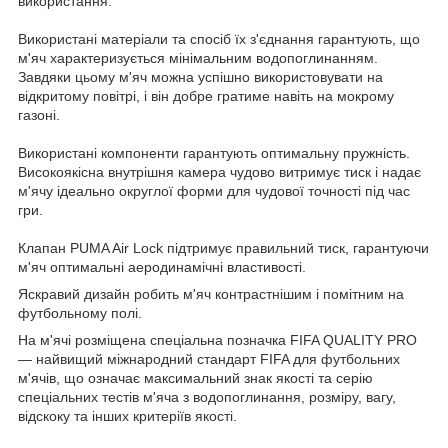
використання.
Використані матеріали та спосіб їх з'єднання гарантують, що
м'яч характеризується мінімальним водопоглинанням.
Завдяки цьому м'яч можна успішно використовувати на
відкритому повітрі, і він добре гратиме навіть на мокрому
газоні.
Використані компоненти гарантують оптимальну пружність.
Високоякісна внутрішня камера чудово витримує тиск і надає
м'ячу ідеально округлої форми для чудової точності під час
гри.
Клапан PUMA Air Lock підтримує правильний тиск, гарантуючи
м'яч оптимальні аеродинамічні властивості.
Яскравий дизайн робить м'яч контрастнішим і помітним на
футбольному полі.
На м'ячі розміщена спеціальна позначка FIFA QUALITY PRO
— найвищий міжнародний стандарт FIFA для футбольних
м'ячів, що означає максимальний знак якості та серію
спеціальних тестів м'яча з водопоглинання, розміру, вагу,
відскоку та інших критеріїв якості.