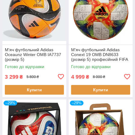
М'яч футбольний Adidas
М'яч футбольний Adidas
Oceaunz Winter OMB IA7737
Conext 19 OMB DN8633
(розмір 5)
(розмір 5) професійний FIFA
Quality Pro
Готово до відправки
Готово до відправки
3 299
4 999
₴
₴
5 800 ₴
8 000 ₴
Купити
Купити
–29%
–29%