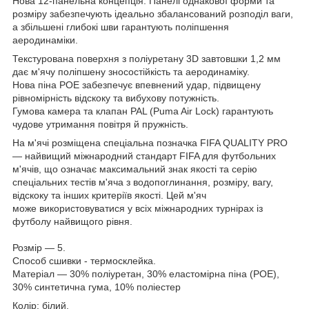
Нова 12-панельна концепція: Панелі однакової форми та
розміру забезпечують ідеально збалансований розподіл ваги,
а збільшені глибокі шви гарантують поліпшення
аеродинаміки.
Текстурована поверхня з поліуретану 3D завтовшки 1,2 мм
дає м'ячу поліпшену зносостійкість та аеродинаміку.
Нова піна POE забезпечує впевнений удар, підвищену
рівномірність відскоку та вибухову потужність.
Гумова камера та клапан PAL (Puma Air Lock) гарантують
чудове утримання повітря й пружність.
На м'ячі розміщена спеціальна позначка FIFA QUALITY PRO
— найвищий міжнародний стандарт FIFA для футбольних
м'ячів, що означає максимальний знак якості та серію
спеціальних тестів м'яча з водопоглинання, розміру, вагу,
відскоку та інших критеріїв якості. Цей м'яч
може використовуватися у всіх міжнародних турнірах із
футболу найвищого рівня.
Розмір — 5.
Способ сшивки - термосклейка.
Матеріал — 30% поліуретан, 30% еластомірна піна (POE),
30% синтетична гума, 10% поліестер
Колір: білий.