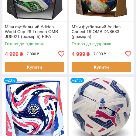
М'яч футбольний Adidas
М'яч футбольний Adidas
World Cup 26 Trionda OMB
Conext 19 OMB DN8633
JD8021 (розмір 5) FIFA
(розмір 5)
QUALITY PRO
Готово до відправки
Готово до відправки
4 999
4 999
₴
₴
7 000 ₴
7 000 ₴
Купити
Купити
–28%
–24%