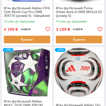
М'яч футбольний Adidas FIFA
М'яч футбольний Puma
Club World Cup Pro OMB
Orbita Serie A OMB 084114-01
JE8770 (розмір 5) Офіційний
(розмір 5)
м'яч Чемпіонату світу в США
Готово до відправки
Готово до відправки
4 199
3 199
₴
₴
5 800 ₴
4 200 ₴
Купити
Купити
–23%
–23%
М'яч футбольний Adidas
WUCL 2026 OMB JD0190
М'яч футбольний Adidas Tiro