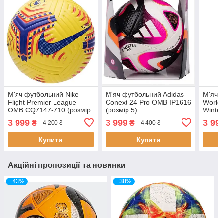
М'яч футбольний Nike
М'яч футбольний Adidas
М'яч
Flight Premier League
Conext 24 Pro OMB IP1616
Worl
OMB CQ7147-710 (розмір
(розмір 5)
Wint
5)
(роз
3 999
3 999
3 9
₴
₴
4 200 ₴
4 400 ₴
Купити
Купити
Акційні пропозиції та новинки
–43%
–38%