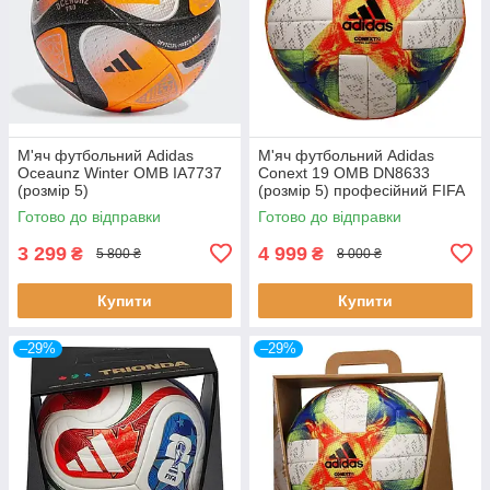
М'яч футбольний Adidas
М'яч футбольний Adidas
Oceaunz Winter OMB IA7737
Conext 19 OMB DN8633
(розмір 5)
(розмір 5) професійний FIFA
Quality Pro
Готово до відправки
Готово до відправки
3 299
4 999
₴
₴
5 800 ₴
8 000 ₴
Купити
Купити
–29%
–29%