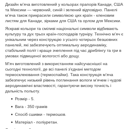
Дизайн м'яча виготовлений у кольорах прапорів Канади, США
та Мексики — червоний, синій і зелений відповідно. Панелі
м'яча також прикрасили символікою цих країн - кленовим
листям для Канади, зірками для США та орлом для Мексики.
Яскраві кольори та сміливі національні символи відбивають
культуру та дух трьох країн-господарів турніру. Технічно м'яч є
унікальним через конструкцію з усього чотирьох безшовних
панелей, які забезпечують оптимальну аеродинаміку,
стабільний політ і краще зчеплення під час дриблінгу та гри в
умовах підвищеної вологості або дощу.
М'яч виготовлений з використанням найсучаснішої на
сьогодні технології, де всі панелі з'єднані методом
термосклеювання (термоспайки). Така конструкція м'яча
забезпечує низький рівень поглинання вологи м'ячем і чудові
аеродинамічні властивості, гарантуючи високу точність і
дальність польоту.
Розмір - 5.
Вага - 350 грамів
Спосіб сшивки - термошов.
Матеріал - поліуретан.