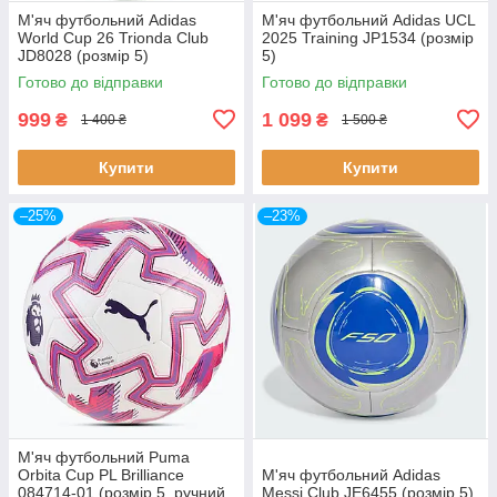
М'яч футбольний Adidas
М'яч футбольний Adidas UCL
World Cup 26 Trionda Club
2025 Training JP1534 (розмір
JD8028 (розмір 5)
5)
Готово до відправки
Готово до відправки
999
1 099
₴
₴
1 400 ₴
1 500 ₴
Купити
Купити
–25%
–23%
М'яч футбольний Puma
Orbita Cup PL Brilliance
М'яч футбольний Adidas
084714-01 (розмір 5, ручний
Messi Club JE6455 (розмір 5)