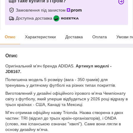
Що таке купити з Пром?
Замовлення під захистом
Доступна доставка
Опис
Характеристики
Доставка
Оплата
Умови п
Опис
Оригінальний м'яч бренда ADIDAS.
Артикул моделі -
JD8167.
Полегшена модель 5 розміру (вага - 350 грамів) для
тренувань у дитячому футболі на різних типах покриттів.
Виготовлений у дизайні офіційного ігрового м'яча Чемпіонату
світу з футболу, який уперше відбудеться у 2026 році відразу в
трьох країнах - США, Канаді та Мексиці.
М'яч отримав офіційну назву Trionda. Назва створена з двох
частин: TRI (відсил до трьох країн-організаторів), і ONDA
(слово, яке іспанською означає "хвилі"). Саме вони лягли в
основу дизайну м'яча.