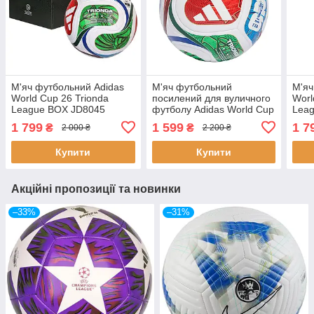
М'яч футбольний Adidas
М'яч футбольний
М'яч
World Cup 26 Trionda
посилений для вуличного
Worl
League BOX JD8045
футболу Adidas World Cup
Lea
розмір 4 у коробці
26 Trinda League Street
розм
1 799
1 599
1 7
₴
₴
2 000 ₴
2 200 ₴
JD8035 (розмір 5)
Купити
Купити
Акційні пропозиції та новинки
–33%
–31%