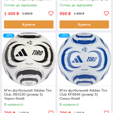
шов, оригінал)
Готово до відправки
Готово до відправки
1 499
999
₴
₴
2 000 ₴
1 300 ₴
Купити
Купити
–20%
–20%
М'яч футбольний Adidas Tiro
М'яч футбольний Adidas Tiro
Club JW1530 (розмір 5)
Club KF8846 (розмір 5)
Чорно-білий
Синьо-білий
В наявності
В наявності
799
799