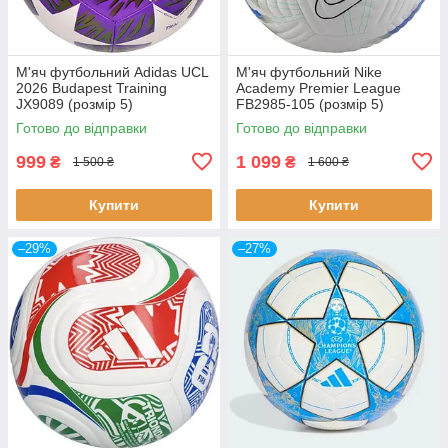
М'яч футбольний Adidas UCL
М'яч футбольний Nike
2026 Budapest Training
Academy Premier League
JX9089 (розмір 5)
FB2985-105 (розмір 5)
Готово до відправки
Готово до відправки
999
1 099
₴
₴
1 500 ₴
1 600 ₴
Купити
Купити
–29%
–27%