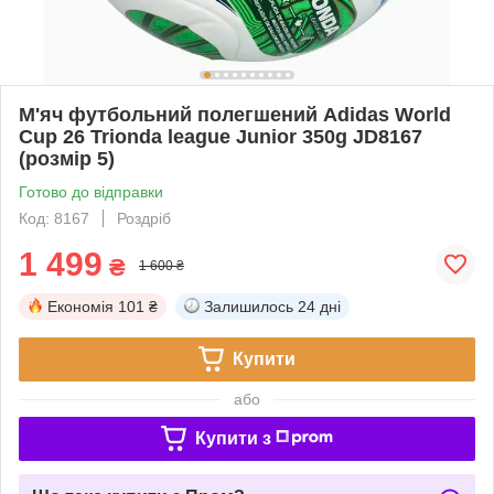
М'яч футбольний полегшений Adidas World
Cup 26 Trionda league Junior 350g JD8167
(розмір 5)
Готово до відправки
Код: 8167
Роздріб
1 499
₴
1 600 ₴
Економія
101 ₴
Залишилось
24 дні
Купити
або
Купити з