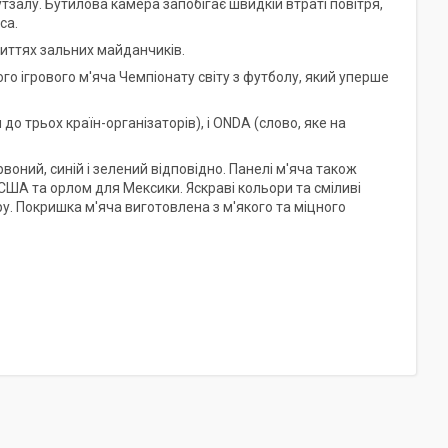
залу. Бутилова камера запобігає швидкій втраті повітря,
са.
риттях зальних майданчиків.
го ігрового м'яча Чемпіонату світу з футболу, який уперше
 до трьох країн-організаторів), і ONDA (слово, яке на
оний, синій і зелений відповідно. Панелі м'яча також
США та орлом для Мексики. Яскраві кольори та сміливі
ру. Покришка м'яча виготовлена з м'якого та міцного