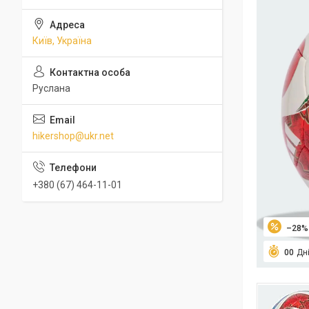
Київ, Україна
Руслана
hikershop@ukr.net
+380 (67) 464-11-01
–28%
0
0
Дн