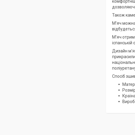
комфортніш
дозволяючи
Також каме
М'яч можна
відбудеться
М'яч отрима
іспанській 
Дизайн м'я
прикрасили
національні
поліуретану
Спосіб зши
Матері
Розмір
Країн
Вироб