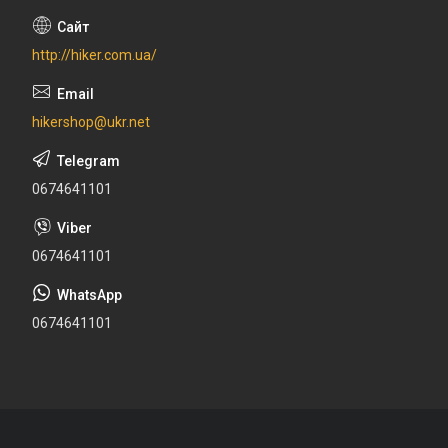
http://hiker.com.ua/
hikershop@ukr.net
0674641101
0674641101
0674641101