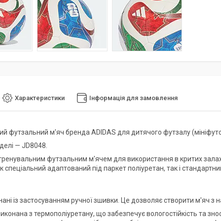
Характеристики
Інформація для замовлення
ий футзальний м'яч бренда ADIDAS для дитячого футзалу (мініфуто
делі — JD8048.
і тренувальним футзальним м'ячем для використання в критих залах
 спеціальний адаптований під паркет поліуретан, так і стандартний
нані із застосуванням ручної зшивки. Це дозволяє створити м'яч з
иконана з термополіуретану, що забезпечує вологостійкість та зно