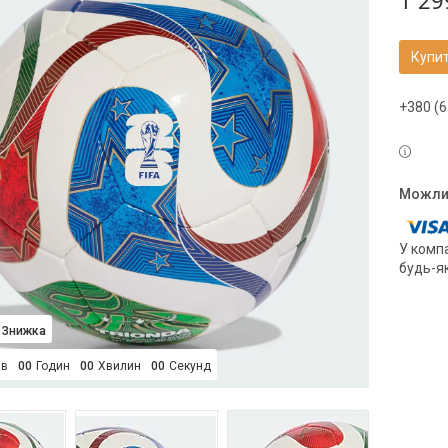
1 29
Купи
+380 (6
У компа
будь-я
ів
0
0
Годин
0
0
Хвилин
0
0
Секунд