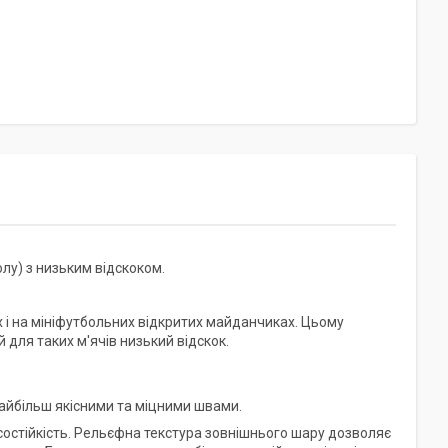
лу) з низьким відскоком.
 і на мініфутбольних відкритих майданчиках. Цьому
 для таких м'ячів низький відскок.
 найбільш якісними та міцними швами.
состійкість. Рельєфна текстура зовнішнього шару дозволяє