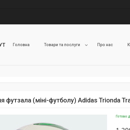
УТ
Головна
Товари та послуги
Про нас
К
я футзала (міні-футболу) Adidas Trionda Tr
Готово 