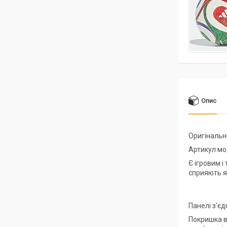
Опис
Оригінальн
Артикул мо
Є ігровим 
сприяють як
Панелі з'єд
Покришка в