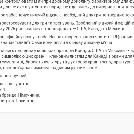
е контролювати м'яч при дрібному дриблінгу, характерному для фут
 довше експлуатувати снаряд, не вдаючись до використання насо
ра забезпечує нижчий відскок, необхідний для гри на твердих пок
 застосовувати для гри та тренувань. Зроблений в дизайні офіційно
 у 2026 році відразу в трьох країнах — США, Канаді та Мексиці.
в офіційну назву Trinda. Назва створена з двох частин: TRI (відсилл
означає "хвилі"). Саме вони лягли в основу дизайну м'яча.
ча виготовлений у кольорах прапорів Канади, США та Мексики - черв
 символікою цих країн — кленовим листям для Канаді, зірками для 
 символи відбивають культуру та дух трьох країн-господарів турні
, панелі з'єднані якісним і надійним ручним швом.
вання: ручний.
ал: поліуретан.
: 4
а бренда: Німеччина.
ництво: Пакистан.