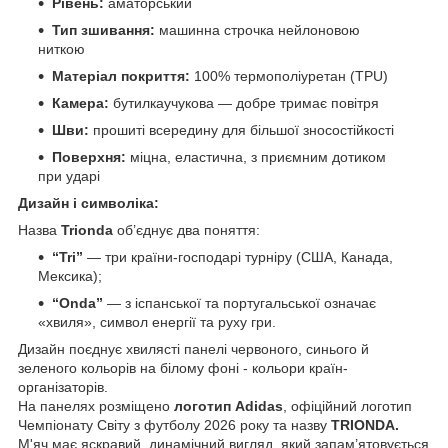
Рівень:
аматорський
Тип зшивання:
машинна строчка нейлоновою
ниткою
Матеріал покриття:
100% термополіуретан (TPU)
Камера:
бутилкаучукова — добре тримає повітря
Шви:
прошиті всередину для більшої зносостійкості
Поверхня:
міцна, еластична, з приємним дотиком
при ударі
Дизайн і символіка:
Назва
Trionda
об’єднує два поняття:
“Tri”
— три країни-господарі турніру (США, Канада,
Мексика);
“Onda”
— з іспанської та португальської означає
«хвиля», символ енергії та руху гри.
Дизайн поєднує хвилясті панелі червоного, синього й
зеленого кольорів на білому фоні - кольори країн-
організаторів.
На панелях розміщено
логотип Adidas
, офіційний логотип
Чемпіонату Світу з футболу 2026 року та назву
TRIONDA.
М'яч має яскравий, динамічний вигляд, який запам’ятовується