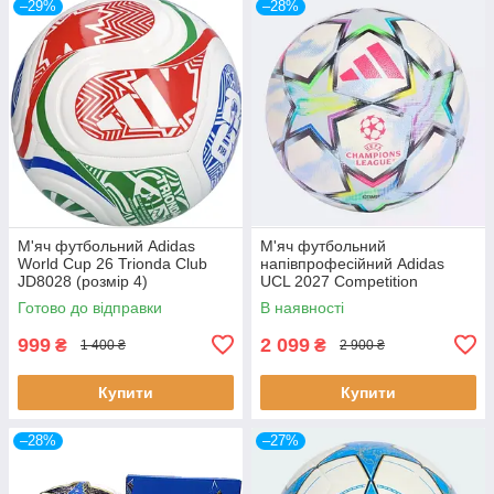
–29%
–28%
М'яч футбольний Adidas
М'яч футбольний
World Cup 26 Trionda Club
напівпрофесійний Adidas
JD8028 (розмір 4)
UCL 2027 Competition
KE9766 (розмір 4)
Готово до відправки
В наявності
999
2 099
₴
₴
1 400 ₴
2 900 ₴
Купити
Купити
–28%
–27%