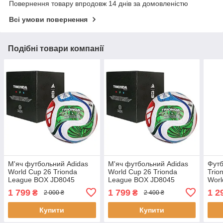
Повернення товару впродовж 14 днів за домовленістю
Всі умови повернення
Подібні товари компанії
М'яч футбольний Adidas
М'яч футбольний Adidas
Футб
World Cup 26 Trionda
World Cup 26 Trionda
Trio
League BOX JD8045
League BOX JD8045
Worl
розмір 4 у коробці
розмір 5 у коробці
(роз
1 799
1 799
1 2
₴
₴
2 000 ₴
2 400 ₴
Купити
Купити