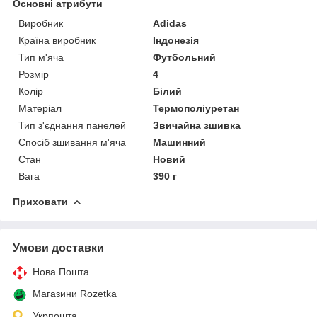
Основні атрибути
Виробник
Adidas
Країна виробник
Індонезія
Тип м'яча
Футбольний
Розмір
4
Колір
Білий
Матеріал
Термополіуретан
Тип з'єднання панелей
Звичайна зшивка
Спосіб зшивання м'яча
Машинний
Стан
Новий
Вага
390 г
Приховати
Умови доставки
Нова Пошта
Магазини Rozetka
Укрпошта