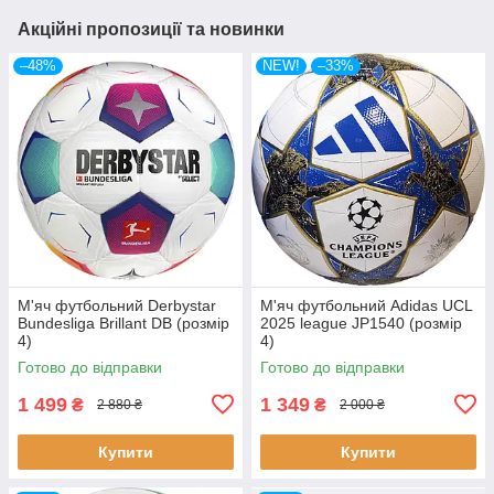
Акційні пропозиції та новинки
–48%
NEW!
–33%
М'яч футбольний Derbystar
М'яч футбольний Adidas UCL
Bundesliga Brillant DB (розмір
2025 league JP1540 (розмір
4)
4)
Готово до відправки
Готово до відправки
1 499
1 349
₴
₴
2 880 ₴
2 000 ₴
Купити
Купити