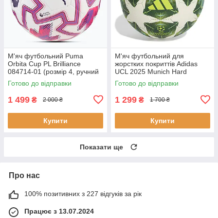
М'яч футбольний Puma
М'яч футбольний для
Orbita Cup PL Brilliance
жорстких покриттів Adidas
084714-01 (розмір 4, ручний
UCL 2025 Munich Hard
шов, оригінал)
Ground JM6822 (розмір 4)
Готово до відправки
Готово до відправки
1 499
1 299
₴
₴
2 000 ₴
1 700 ₴
Купити
Купити
Показати ще
Про нас
100% позитивних з 227 відгуків за рік
Працює з 13.07.2024