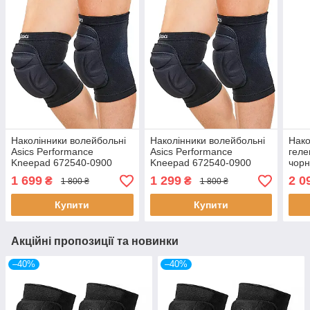
Наколінники волейбольні
Наколінники волейбольні
Нако
Asics Performance
Asics Performance
геле
Kneepad 672540-0900
Kneepad 672540-0900
чорн
(розмір L)
(розмір S)
090
1 699
1 299
2 0
₴
₴
1 800 ₴
1 800 ₴
Купити
Купити
Акційні пропозиції та новинки
–40%
–40%