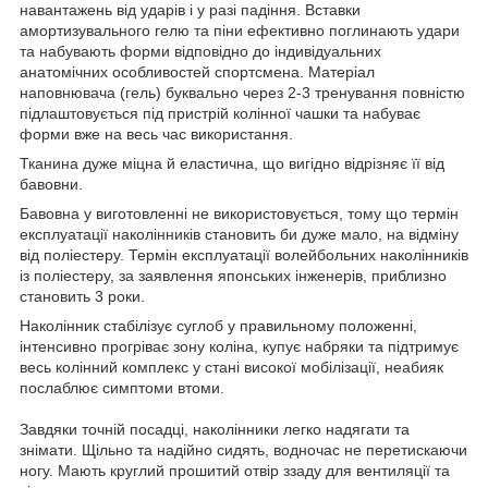
навантажень від ударів і у разі падіння. Вставки
амортизувального гелю та піни ефективно поглинають удари
та набувають форми відповідно до індивідуальних
анатомічних особливостей спортсмена. Матеріал
наповнювача (гель) буквально через 2-3 тренування повністю
підлаштовується під пристрій колінної чашки та набуває
форми вже на весь час використання.
Тканина дуже міцна й еластична, що вигідно відрізняє її від
бавовни.
Бавовна у виготовленні не використовується, тому що термін
експлуатації наколінників становить би дуже мало, на відміну
від поліестеру. Термін експлуатації волейбольних наколінників
із поліестеру, за заявлення японських інженерів, приблизно
становить 3 роки.
Наколінник стабілізує суглоб у правильному положенні,
інтенсивно прогріває зону коліна, купує набряки та підтримує
весь колінний комплекс у стані високої мобілізації, неабияк
послаблює симптоми втоми.
Завдяки точній посадці, наколінники легко надягати та
знімати. Щільно та надійно сидять, водночас не перетискаючи
ногу. Мають круглий прошитий отвір ззаду для вентиляції та