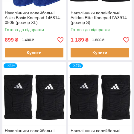
Наколінники волейбольні
Наколінники волейбольні
Asics Basic Kneepad 146814-
Adidas Elite Kneepad IW3914
0805 (розмір XL)
(розмір S)
Готово до відправки
Готово до відправки
899
1 189
₴
₴
1 400 ₴
1 800 ₴
Купити
Купити
–34%
–34%
Наколінники волейбольні
Наколінники волейбольні