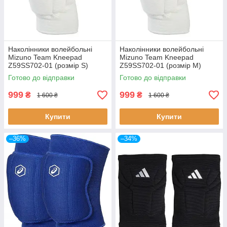
Наколінники волейбольні
Наколінники волейбольні
Mizuno Team Kneepad
Mizuno Team Kneepad
Z59SS702-01 (розмір S)
Z59SS702-01 (розмір М)
Готово до відправки
Готово до відправки
999
999
₴
₴
1 600 ₴
1 600 ₴
Купити
Купити
–36%
–34%