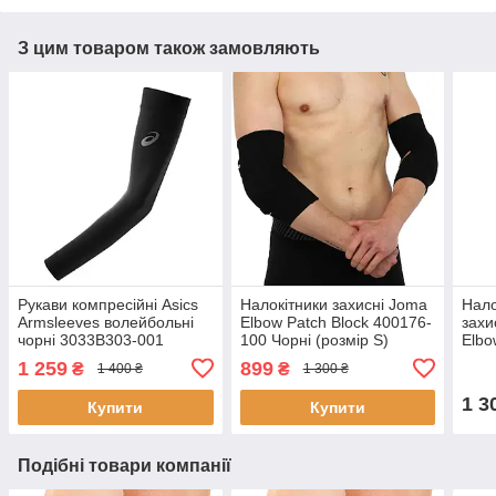
З цим товаром також замовляють
Рукави компресійні Asics
Налокітники захисні Joma
Нало
Armsleeves волейбольні
Elbow Patch Block 400176-
захи
чорні 3033B303-001
100 Чорні (розмір S)
Elbo
Чорн
1 259
899
₴
₴
1 400 ₴
1 300 ₴
OS)
1 3
Купити
Купити
Подібні товари компанії