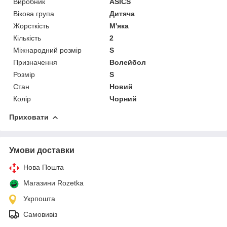
Виробник
ASICS
Вікова група
Дитяча
Жорсткість
М'яка
Кількість
2
Міжнародний розмір
S
Призначення
Волейбол
Розмір
S
Стан
Новий
Колір
Чорний
Приховати
Умови доставки
Нова Пошта
Магазини Rozetka
Укрпошта
Самовивіз