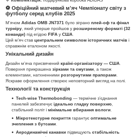
⚽ Офіційний матчевий м’яч Чемпіонату світу з
футболу серед клубів 2025
М’ячом
Adidas OMB JN7371
було зіграно
плей-оф та фінал
турніру
, який уперше пройшов у
розширеному форматі (32
команди)
під егідою
FIFA
у
США
.
Цей м’яч став
центральним символом історичних матчів
і
справжнім еталоном якості.
Унікальний дизайн
Дизайн м’яча присвячений
країні-організатору — США
.
Поверхня прикрашена
зірками та смугами
, а також
елементами, натхненними
розгорнутими прапорами
.
Яскраве оформлення створює неповторний вигляд на полі.
Технології та конструкція
Tech-wise Thermobonding
— термічне з’єднання
панелей забезпечує
ідеально гладку поверхню
,
стабільний політ і
мінімальне вбирання вологи
.
Мікротекстурне покриття
гарантує
оптимальне
зчеплення з бутсами
.
Аеродинамічні канавки
підвищують
стабільність