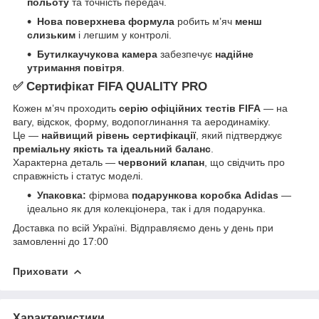
польоту
та точність передач.
Нова поверхнева формула
робить м’яч
менш
слизьким
і легшим у контролі.
Бутилкаучукова камера
забезпечує
надійне
утримання повітря
.
✅ Сертифікат FIFA QUALITY PRO
Кожен м’яч проходить
серію офіційних тестів FIFA
— на
вагу, відскок, форму, водопоглинання та аеродинаміку.
Це —
найвищий рівень сертифікації
, який підтверджує
преміальну якість та ідеальний баланс
.
Характерна деталь —
червоний клапан
, що свідчить про
справжність і статус моделі.
Упаковка:
фірмова
подарункова коробка Adidas
—
ідеально як для колекціонера, так і для подарунка.
Доставка по всій Україні. Відправляємо день у день при
замовленні до 17:00
Приховати
Характеристики