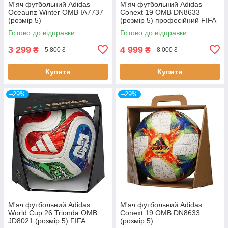
М'яч футбольний Adidas
М'яч футбольний Adidas
Oceaunz Winter OMB IA7737
Conext 19 OMB DN8633
(розмір 5)
(розмір 5) професійний FIFA
Quality Pro
Готово до відправки
Готово до відправки
3 299
4 999
₴
₴
5 800 ₴
8 000 ₴
Купити
Купити
–29%
–29%
М'яч футбольний Adidas
М'яч футбольний Adidas
World Cup 26 Trionda OMB
Conext 19 OMB DN8633
JD8021 (розмір 5) FIFA
(розмір 5)