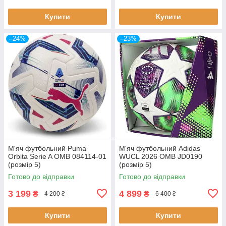
Купити
Купити
–24%
–23%
М'яч футбольний Puma
М'яч футбольний Adidas
Orbita Serie A OMB 084114-01
WUCL 2026 OMB JD0190
(розмір 5)
(розмір 5)
Готово до відправки
Готово до відправки
3 199
4 899
₴
₴
4 200 ₴
6 400 ₴
Купити
Купити