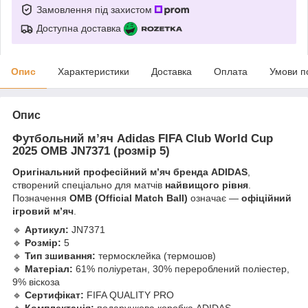
Замовлення під захистом
Доступна доставка
Опис
Характеристики
Доставка
Оплата
Умови п
Опис
Футбольний м’яч
Adidas FIFA Club World Cup
2025 OMB JN7371
(розмір 5)
Оригінальний професійний м’яч бренда ADIDAS
,
створений спеціально для матчів
найвищого рівня
.
Позначення
OMB (Official Match Ball)
означає —
офіційний
ігровий м’яч
.
🔹
Артикул:
JN7371
🔹
Розмір:
5
🔹
Тип зшивання:
термосклейка (термошов)
🔹
Матеріал:
61% поліуретан, 30% перероблений поліестер,
9% віскоза
🔹
Сертифікат:
FIFA QUALITY PRO
🔹
Комплектація:
подарункова коробка ADIDAS