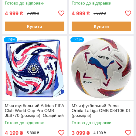
QUALITY PRO
Готово до відправки
Готово до відправки
4 999
4 999
₴
₴
7 000 ₴
7 000 ₴
Купити
Купити
–28%
–24%
М'яч футбольний Adidas FIFA
М'яч футбольний Puma
Club World Cup Pro OMB
Orbita LaLiga OMB 084106-01
JE8770 (розмір 5) Офіційний
(розмір 5)
м'яч Чемпіонату світу в США
Готово до відправки
Готово до відправки
4 199
3 099
₴
₴
5 800 ₴
4 100 ₴