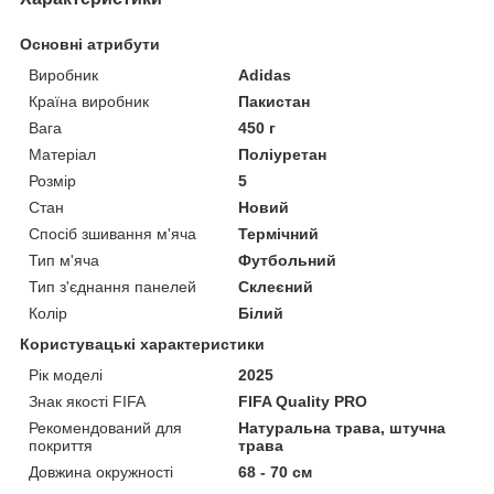
Основні атрибути
Виробник
Adidas
Країна виробник
Пакистан
Вага
450 г
Матеріал
Поліуретан
Розмір
5
Стан
Новий
Спосіб зшивання м'яча
Термічний
Тип м'яча
Футбольний
Тип з'єднання панелей
Склеєний
Колір
Білий
Користувацькі характеристики
Рік моделі
2025
Знак якості FIFA
FIFA Quality PRO
Рекомендований для
Натуральна трава, штучна
покриття
трава
Довжина окружності
68 - 70 см