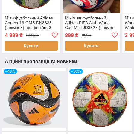
М'яч футбольний Adidas
Мінім'яч футбольний
М'яч
Conext 19 OMB DN8633
Adidas FIFA Club World
Worl
(розмір 5) професійний
Cup Mini JD3827 (розмір
Wint
FIFA Quality Pro
1) сувенірний м'ячик, для
(роз
4 999
899
3 9
₴
₴
8 000 ₴
950 ₴
дітей, 15 см
Купити
Купити
Акційні пропозиції та новинки
–43%
–38%