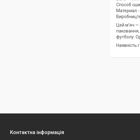
Способ сши
Материал -
Виробництв
Цей м'яч —
паковання,
футболу. О
Наявність 