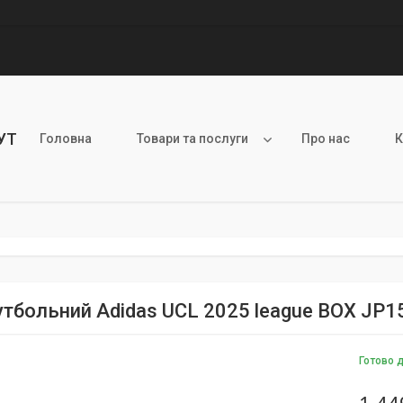
УТ
Головна
Товари та послуги
Про нас
К
утбольний Adidas UCL 2025 league BOX JP15
Готово 