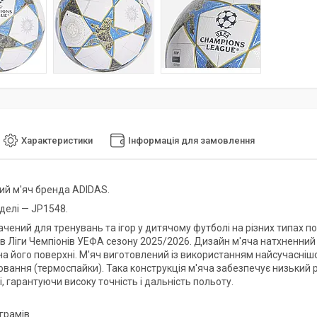
Характеристики
Інформація для замовлення
ий м'яч бренда ADIDAS.
делі — JP1548.
чений для тренувань та ігор у дитячому футболі на різних типах по
ів Ліги Чемпіонів УЕФА сезону 2025/2026. Дизайн м'яча натхненний 
а його поверхні. М'яч виготовлений із використанням найсучаснішої 
вання (термоспайки). Така конструкція м'яча забезпечує низький р
, гарантуючи високу точність і дальність польоту.
 грамів