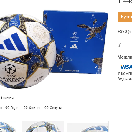
1 44
Купи
+380 (6
У компа
будь-я
ів
0
0
Годин
0
0
Хвилин
0
0
Секунд