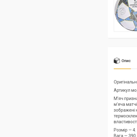
Опис
Оригінальн
Артикул мо
М'яч призна
м'яча матч
зображені н
термосклею
властивості
Розмір — 4.
Вага — 390