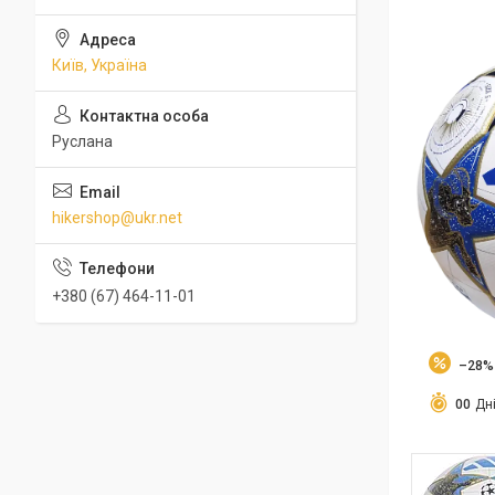
Київ, Україна
Руслана
hikershop@ukr.net
+380 (67) 464-11-01
–28%
0
0
Дн