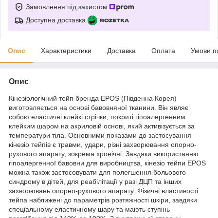
Замовлення під захистом
Доступна доставка
Опис
Характеристики
Доставка
Оплата
Умови п
Опис
Кінезіологічний тейп бренда EPOS (Південна Корея)
виготовляється на основі бавовняної тканини. Він являє
собою еластичні клейкі стрічки, покриті гіпоалергенним
клейким шаром на акриловій основі, який активізується за
температури тіла. Основними показами до застосування
кінезіо тейпів є травми, удари, різні захворювання опорно-
рухового апарату, зокрема хронічні. Завдяки використанню
гіпоалергенної бавовни для виробництва, кінезіо тейпи EPOS
можна також застосовувати для полегшення больового
синдрому в дітей, для реабілітації у разі ДЦП та інших
захворювань опорно-рухового апарату. Фізичні властивості
тейпа наближені до параметрів розтяжності шкіри, завдяки
спеціальному еластичному шару та мають ступінь