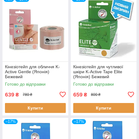
Кінезіотейп для обличчя K-
Кінезіотейп для чутливої
Active Gentle (Японія)
шкіри K-Active Tape Elite
Бежевий
(Японія) Бежевий
Готово до відправки
Готово до відправки
639
659
₴
₴
780 ₴
800 ₴
Купити
Купити
–17%
–17%