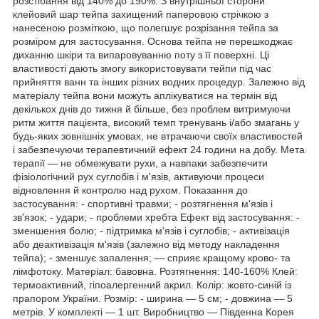
розстібання від 140% до 190%. З внутрішньої сторони
клейовий шар тейпа захищений паперовою стрічкою з
нанесеною розміткою, що полегшує розрізання тейпа за
розміром для застосування. Основа тейпа не перешкоджає
диханню шкіри та випаровуванню поту з її поверхні. Ці
властивості дають змогу використовувати тейпи під час
прийняття ванн та інших різних водних процедур. Залежно від
матеріалу тейпа вони можуть аплікуватися на термін від
декількох днів до тижня й більше, без проблем витримуючи
ритм життя пацієнта, високий темп тренувань і/або змагань у
будь-яких зовнішніх умовах, не втрачаючи своїх властивостей
і забезпечуючи терапевтичний ефект 24 години на добу. Мета
терапії — не обмежувати рухи, а навпаки забезпечити
фізіологічний рух суглобів і м'язів, активуючи процеси
відновлення й контролю над рухом. Показання до
застосування: - спортивні травми; - розтягнення м'язів і
зв'язок; - удари; - проблеми хребта Ефект від застосування: -
зменшення болю; - підтримка м'язів і суглобів; - активізація
або деактивізація м'язів (залежно від методу накладення
тейпа); - зменшує запалення; — сприяє кращому крово- та
лімфотоку. Матеріал: бавовна. Розтягнення: 140-160% Клей:
термоактивний, гіпоалергенний акрил. Колір: жовто-синій із
прапором України. Розмір: - ширина — 5 см; - довжина — 5
метрів. У комплекті — 1 шт. Виробництво — Південна Корея