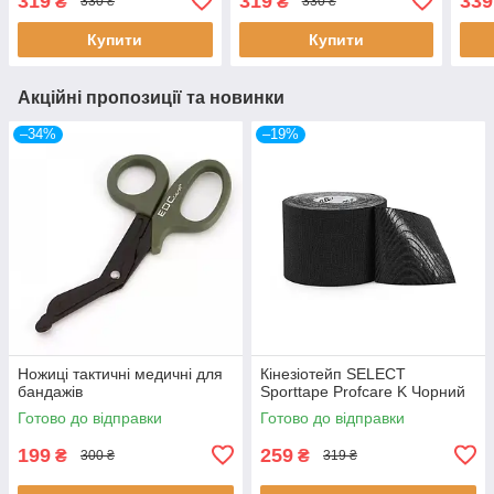
319
319
339
₴
₴
330 ₴
330 ₴
Купити
Купити
Акційні пропозиції та новинки
–34%
–19%
Ножиці тактичні медичні для
Кінезіотейп SELECT
бандажів
Sporttape Profcare K Чорний
Готово до відправки
Готово до відправки
199
259
₴
₴
300 ₴
319 ₴