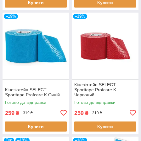
Купити
Купити
–19%
–19%
Кінезіотейп SELECT
Кінезіотейп SELECT
Sporttape Profcare K
Sporttape Profcare K Синій
Червоний
Готово до відправки
Готово до відправки
259
259
₴
₴
319 ₴
319 ₴
Купити
Купити
Топ
–18%
–18%