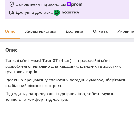
Замовлення під захистом
Доступна доставка
Опис
Характеристики
Доставка
Оплата
Умови п
Опис
Тенісні м’ячі
Head Tour XT (4 шт)
— професійні м’ячі,
розроблені спеціально для хардових, швидких та жорстких
грунтових кортів.
Ідеально працюють у спекотних погодних умовах, зберігають
стабільний відскок і контроль.
Підходять для тренувань і турнірних ігор, забезпечують
точність та комфорт під час гри.