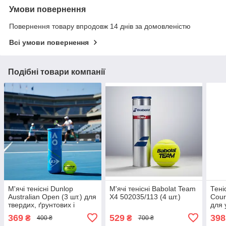
Умови повернення
Повернення товару впродовж 14 днів за домовленістю
Всі умови повернення
Подібні товари компанії
М'ячі тенісні Dunlop
М'ячі тенісні Babolat Team
Тені
Australian Open (3 шт.) для
X4 502035/113 (4 шт.)
Cour
твердих, ґрунтових і
для у
закритих кортів
пок
369
529
398
₴
₴
400 ₴
700 ₴