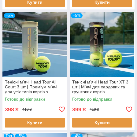
Купити
Купити
–5%
–5%
Тенісні м’ячі Head Tour All
Тенісні м’ячі Head Tour XT 3
Court 3 шт | Преміум м’ячі
шт | М’ячі для хардових та
для усіх типів кортів з
грунтових кортів
покращенною видимістю
Готово до відправки
Готово до відправки
398
399
₴
₴
419 ₴
419 ₴
Купити
Купити
Топ
–5%
–4%