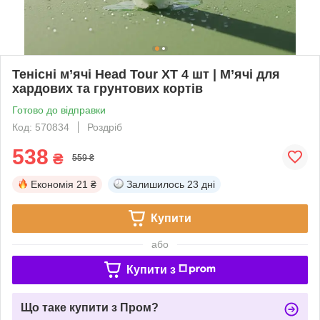
Тенісні м’ячі Head Tour XT 4 шт | М’ячі для
хардових та грунтових кортів
Готово до відправки
Код: 570834
Роздріб
538
₴
559 ₴
Економія
21 ₴
Залишилось
23 дні
Купити
або
Купити з
Що таке купити з Пром?