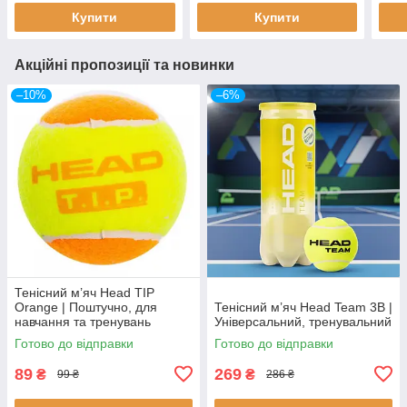
Купити
Купити
Акційні пропозиції та новинки
–10%
–6%
Тенісний м’яч Head TIP
Orange | Поштучно, для
Тенісний м’яч Head Team 3B |
навчання та тренувань
Універсальний, тренувальний
дитячий
Готово до відправки
Готово до відправки
89
269
₴
₴
99 ₴
286 ₴