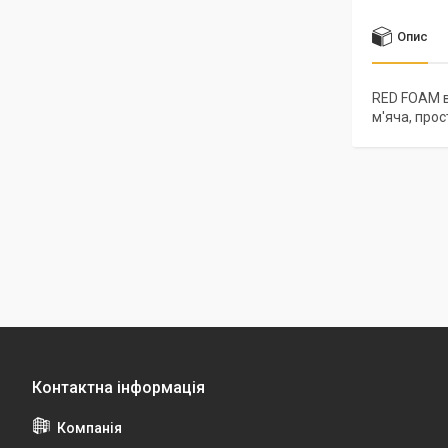
Опис
RED FOAM в
м'яча, прос