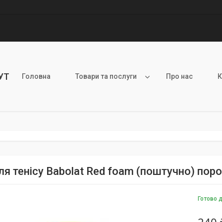
УТ
Головна
Товари та послуги
Про нас
К
ля тенісу Babolat Red foam (поштучно) пор
Готово 