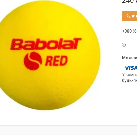
240 
Купи
+380 (6
У компа
будь-я