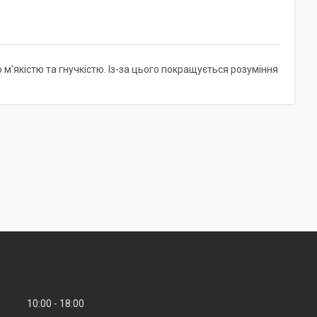
м'якістю та гнучкістю. Із-за цього покращується розуміння
10:00
18:00