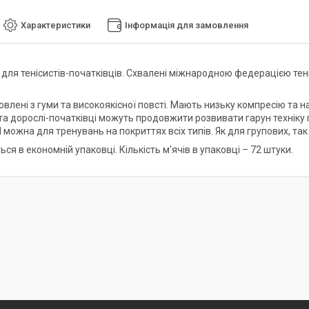
Характеристики
Інформація для замовлення
для тенісистів-початківців. Схвалені міжнародною федерацією тенісу
овлені з гуми та високоякісної повсті. Мають низьку компресію та на
 та дорослі-початківці можуть продовжити розвивати гарун техніку 
 можна для тренувань на покриттях всіх типів. Як для групових, так
ся в економній упаковці. Кількість м'ячів в упаковці – 72 штуки.