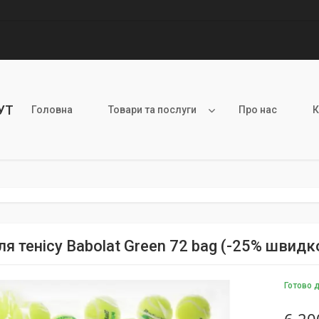
УТ
Головна
Товари та послуги
Про нас
К
ля тенісу Babolat Green 72 bag (-25% швидк
Готово 