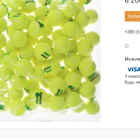
6 20
Купи
+380 (6
У компа
будь-я