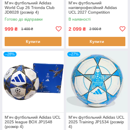
М'яч футбольний Adidas
М'яч футбольний
World Cup 26 Trionda Club
напівпрофесійний Adidas
JD8028 (розмір 4)
UCL 2027 Competition
KE9766 (розмір 4)
Готово до відправки
В наявності
999
2 099
₴
₴
1 400 ₴
2 900 ₴
Купити
Купити
–28%
–27%
М'яч футбольний Adidas UCL
М'яч футбольний Adidas UCL
2025 league BOX JP1548
2025 Training JP1534 (розмір
(розмір 4)
4)