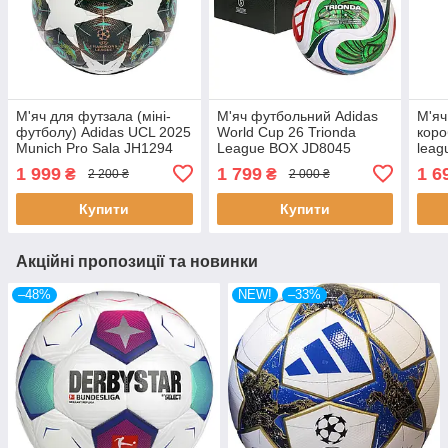
М'яч для футзала (міні-
М'яч футбольний Adidas
М'яч
футболу) Adidas UCL 2025
World Cup 26 Trionda
коро
Munich Pro Sala JH1294
League BOX JD8045
leag
(розмір 4)
розмір 4 у коробці
(роз
1 999
1 799
1 6
₴
₴
2 200 ₴
2 000 ₴
Купити
Купити
Акційні пропозиції та новинки
–48%
NEW!
–33%