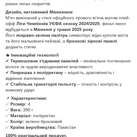
різних типах покриттів.
Дизайн, натхненний Мюнхеном
М'яч виконаний у стилі офіційного ігрового м'яча матчів плей-
офф
Ліги Чемпіонів УЄФА сезону 2024/2025
, фінал якого
відбудеться в
Мюнхені у травні 2025 року
.
Його
яскраво-зелена палітра
символізує мідні куполи міста
та його мальовничі пейзажі, а
бронзові зіркові панелі
додають стилю.
🔥 Інноваційні технології
✔
Термошовне з'єднання панелей
– мінімальне поглинання
вологи та чудові аеродинамічні властивості.
✔
Покришка з поліуретану
– міцність, довговічність і
відмінне зчеплення.
✔
Стабільна траєкторія польоту
– точність і контроль у
кожному ударі.
📌
Характеристики:
✅
Розмір:
4
✅
Вага:
390 г
✅
Матеріал:
поліуретан
✅
Колір:
зелено-бронзовий
✅
Країна виробництва:
Пакистан
100% оригінальний продукт.