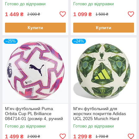
Готово до відправки
Готово до відправки
1 449
1 099
₴
₴
2 000 ₴
1 500 ₴
Купити
Купити
–25%
–24%
М'яч футбольний Puma
М'яч футбольний для
Orbita Cup PL Brilliance
жорстких покриттів Adidas
084714-01 (розмір 4, ручний
UCL 2025 Munich Hard
шов, оригінал)
Ground JM6822 (розмір 4)
Готово до відправки
Готово до відправки
1 499
1 299
₴
₴
2 000 ₴
1 700 ₴