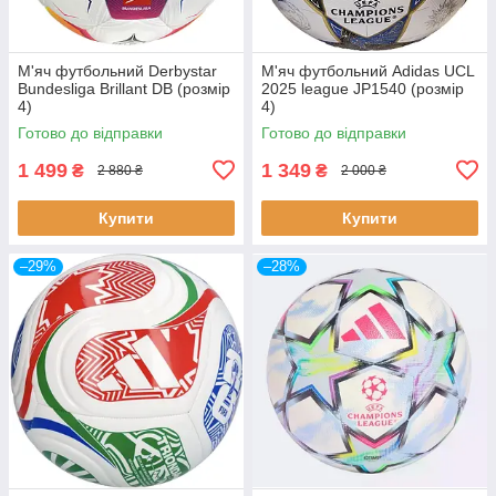
М'яч футбольний Derbystar
М'яч футбольний Adidas UCL
Bundesliga Brillant DB (розмір
2025 league JP1540 (розмір
4)
4)
Готово до відправки
Готово до відправки
1 499
1 349
₴
₴
2 880 ₴
2 000 ₴
Купити
Купити
–29%
–28%