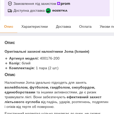
Замовлення під захистом
Доступна доставка
Опис
Характеристики
Доставка
Оплата
Умови п
Опис
Оригінальні захисні налокітники Joma (Іспанія)
🔹
Артикул моделі:
400176-200
🔹
Колір:
білий
🔹
Комплектація:
1 пара (2 шт.)
Опис
Налокітники Joma ідеально підходять для занять
волейболом, футболом, гандболом, сноубордом,
єдиноборствами
та іншими активностями, де є ризик
травмувати лікті. Вони забезпечують
ефективний захист
ліктьового суглоба
від падінь, ударів, розтягнень, подряпин
і опіків від тертя об поверхню.
Еластичний матеріал щільно прилягає до руки, не сковує