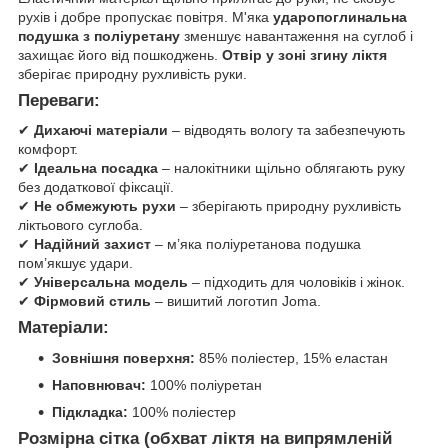
рухів і добре пропускає повітря. М'яка
ударопоглинальна
подушка з поліуретану
зменшує навантаження на суглоб і
захищає його від пошкоджень.
Отвір у зоні згину ліктя
зберігає природну рухливість руки.
Переваги:
✔
Дихаючі матеріали
– відводять вологу та забезпечують
комфорт.
✔
Ідеальна посадка
– налокітники щільно облягають руку
без додаткової фіксації.
✔
Не обмежують рухи
– зберігають природну рухливість
ліктьового суглоба.
✔
Надійний захист
– м’яка поліуретанова подушка
пом’якшує удари.
✔
Універсальна модель
– підходить для чоловіків і жінок.
✔
Фірмовий стиль
– вишитий логотип Joma.
Матеріали:
Зовнішня поверхня:
85% поліестер, 15% еластан
Наповнювач:
100% поліуретан
Підкладка:
100% поліестер
Розмірна сітка (обхват ліктя на випрямленій