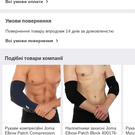
Всі умови оплати
Умови повернення
Повернення товару впродовж 14 днів за домовленістю
Всі умови повернення
Подібні товари компанії
Рукави компресійні Joma
Налокітники захисні Joma
Рука
Elbow Patch Compression
Elbow Patch Block 400176-
Miz