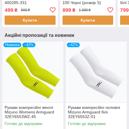
400285-331
100 Чорні (розмір S)
білі
499
899
799
₴
₴
600 ₴
1 300 ₴
Купити
Купити
Акційні пропозиції та новинки
Новинка
–42%
–42%
Рукави компресійні жіночі
Рукави компресійні чоловічі
Mizuno Womens Armguard
Mizuno Armguard білі
32EY6553WZ-45
32EY6553Z-01
Готово до відправки
Готово до відправки