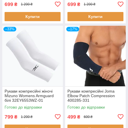
699
699
₴
₴
1 200 ₴
1 200 ₴
Купити
Купити
–33%
–17%
Рукави компресійні жіночі
Рукави компресійні Joma
Mizuno Womens Armguard
Elbow Patch Compression
білі 32EY6553WZ-01
400285-331
Готово до відправки
Готово до відправки
799
499
₴
₴
1 200 ₴
600 ₴