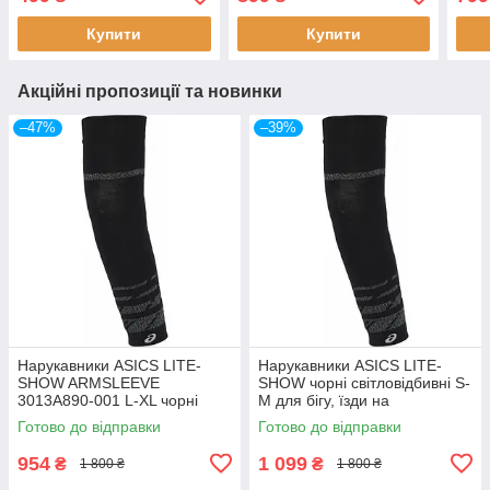
Купити
Купити
Акційні пропозиції та новинки
–47%
–39%
Нарукавники ASICS LITE-
Нарукавники ASICS LITE-
SHOW ARMSLEEVE
SHOW чорні світловідбивні S-
3013A890-001 L-XL чорні
M для бігу, їзди на
світловідбивні для бігу,
велосипеді, фітнесу та інших
Готово до відправки
Готово до відправки
велосипедистів та вправ на
видів активностей на повітрі
природі
954
1 099
₴
₴
1 800 ₴
1 800 ₴