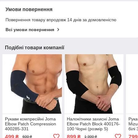
Умови повернення
Повернення товару впродовж 14 днів за домовленістю
Всі умови повернення
Подібні товари компанії
Рукави компресійні Joma
Налокітники захисні Joma
Рука
Elbow Patch Compression
Elbow Patch Block 400176-
Miz
400285-331
100 Чорні (розмір S)
білі
499
899
799
₴
₴
600 ₴
1 300 ₴