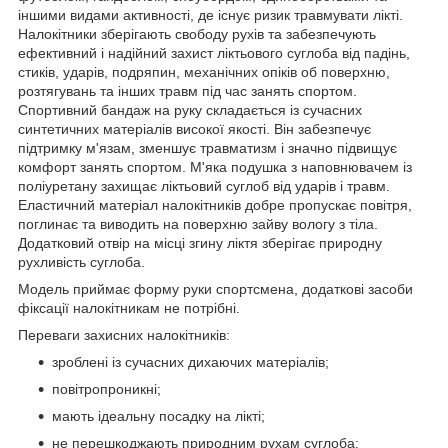
іншими видами активності, де існує ризик травмувати лікті.
Налокітники зберігають свободу рухів та забезпечують
ефективний і надійний захист ліктьового суглоба від падінь,
стиків, ударів, подряпин, механічних опіків об поверхню,
розтягувань та інших травм під час занять спортом.
Спортивний бандаж на руку складається із сучасних
синтетичних матеріалів високої якості. Він забезпечує
підтримку м'язам, зменшує травматизм і значно підвищує
комфорт занять спортом. М'яка подушка з наповнювачем із
поліуретану захищає ліктьовий суглоб від ударів і травм.
Еластичний матеріал налокітників добре пропускає повітря,
поглинає та виводить на поверхню зайву вологу з тіла.
Додатковий отвір на місці згину ліктя зберігає природну
рухливість суглоба.
Модель приймає форму руки спортсмена, додаткові засоби
фіксації налокітникам не потрібні.
Переваги захисних налокітників:
зроблені із сучасних дихаючих матеріалів;
повітропроникні;
мають ідеальну посадку на лікті;
не перешкоджають природним рухам суглоба;