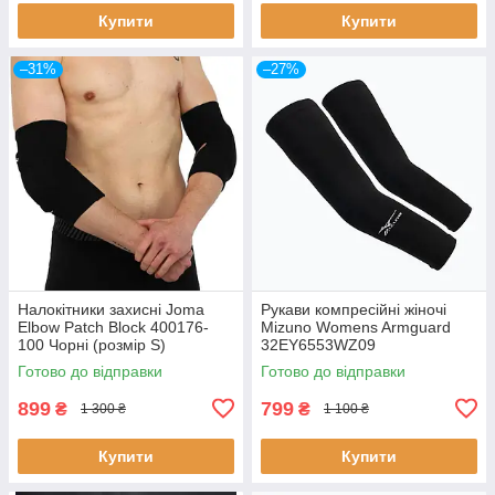
Купити
Купити
–31%
–27%
Налокітники захисні Joma
Рукави компресійні жіночі
Elbow Patch Block 400176-
Mizuno Womens Armguard
100 Чорні (розмір S)
32EY6553WZ09
Готово до відправки
Готово до відправки
899
799
₴
₴
1 300 ₴
1 100 ₴
Купити
Купити