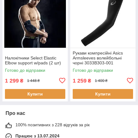
Рукави компресійні Asics
Налокітники Select Elastic
Armsleeves волейбольні
Elbow support w/pads (2 шт)
чорні 3033B303-001
Готово до відправки
Готово до відправки
1 299
1 259
₴
₴
1 448 ₴
1 400 ₴
Купити
Купити
Про нас
100% позитивних з 228 відгуків за рік
Працює з 13.07.2024