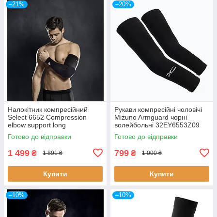
–21%
–20%
Налокітник компресійний
Рукави компресійні чоловічі
Select 6652 Compression
Mizuno Armguard чорні
elbow support long
волейбольні 32EY6553Z09
Готово до відправки
Готово до відправки
1 499
799
₴
₴
1 891 ₴
1 000 ₴
Купити
Купити
–10%
–10%