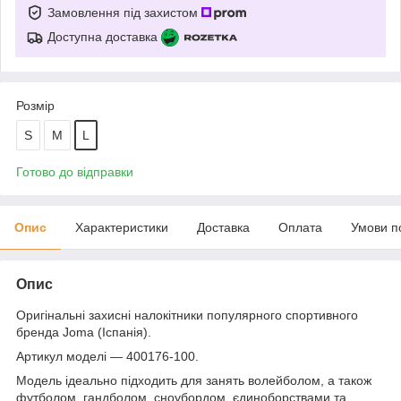
Замовлення під захистом
Доступна доставка
Розмір
S
M
L
Готово до відправки
Опис
Характеристики
Доставка
Оплата
Умови п
Опис
Оригінальні захисні налокітники популярного спортивного
бренда Joma (Іспанія).
Артикул моделі — 400176-100.
Модель ідеально підходить для занять волейболом, а також
футболом, гандболом, сноубордом, єдиноборствами та