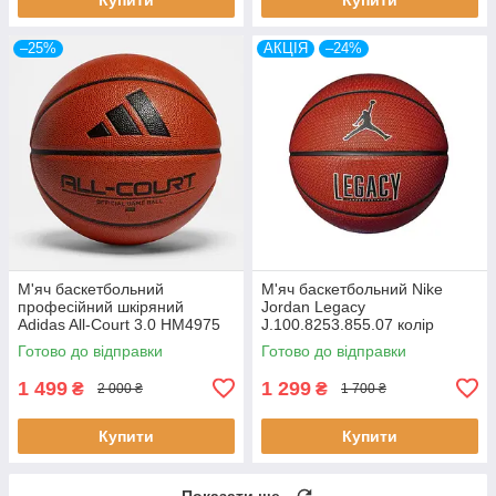
–25%
АКЦІЯ
–24%
М'яч баскетбольний
М'яч баскетбольний Nike
професійний шкіряний
Jordan Legacy
Adidas All-Court 3.0 HM4975
J.100.8253.855.07 колір
(розмір 7)
AMBER/бурштин (розмір 7)
Готово до відправки
Готово до відправки
1 499
1 299
₴
₴
2 000 ₴
1 700 ₴
Купити
Купити
Показати ще