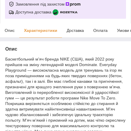
Замовлення під захистом
Доступна доставка
Опис
Характеристики
Доставка
Оплата
Умови 
Опис
Баскетбольний м'яч бренда NIKE (США), який 2022 року
прийшов на зміну легендарній моделі Dominate. Everyday
Playground — висококласна модель для тренувань та ігор як
поза приміщеннями на будь-яких твердих поверхнях (бетон,
асфальт), так і в залі. Він має глибокі канавки та пригнічення,
призначені для кращого зчеплення руки з поверхнею м'яча.
Виготовлений із переробленої високоякісної й ударостійкої
гуми — це результат роботи програми Nike Move To Zero.
Покришка вирізняється особливою стійкістю до стирання й
здатна витримувати найінтенсивніші навантаження. М'яч
чудово збалансований і забезпечує ідеальну траєкторію
польоту. М'яч м'який і приємний на дотик, має чітко окреслену
текстуровану поверхню для максимального контролю та