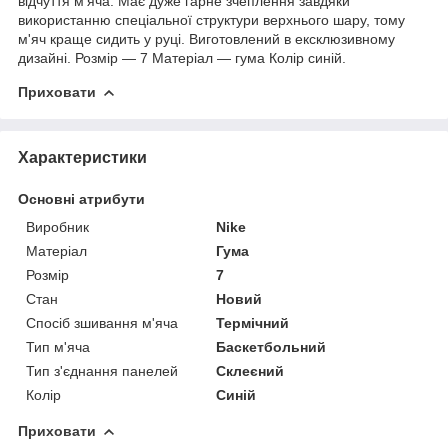
відчуття м'яча. Має дуже гарне зчеплення завдяки
використанню спеціальної структури верхнього шару, тому
м'яч краще сидить у руці. Виготовлений в ексклюзивному
дизайні. Розмір — 7 Матеріал — гума Колір синій.
Приховати
Характеристики
Основні атрибути
Виробник
Nike
Матеріал
Гума
Розмір
7
Стан
Новий
Спосіб зшивання м'яча
Термічний
Тип м'яча
Баскетбольний
Тип з'єднання панелей
Склеєний
Колір
Синій
Приховати