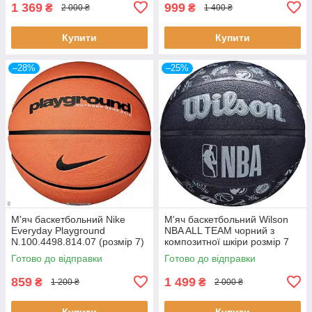
1 369
999
₴
₴
2 000 ₴
1 400 ₴
Купити
Купити
–28%
–25%
М'яч баскетбольний Nike
М'яч баскетбольний Wilson
Everyday Playground
NBA ALL TEAM чорний з
N.100.4498.814.07 (розмір 7)
композитної шкіри розмір 7
WTB1300XBNBA7
Готово до відправки
Готово до відправки
859
1 499
₴
₴
1 200 ₴
2 000 ₴
Купити
Купити