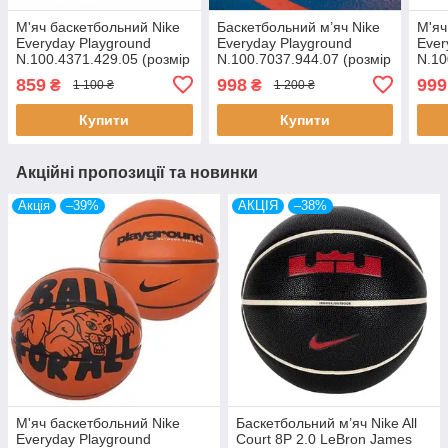
М'яч баскетбольний Nike
Баскетбольний м’яч Nike
М'яч
Everyday Playground
Everyday Playground
Ever
N.100.4371.429.05 (розмір
N.100.7037.944.07 (розмір
N.10
5)
7), оригінал, гумовий, для
5)
859
998
999
₴
₴
1 100 ₴
1 200 ₴
тренувань і ігор
Купити
Купити
Акційні пропозиції та новинки
Акція
–39%
АКЦІЯ
–38%
М'яч баскетбольний Nike
Баскетбольний м’яч Nike All
Everyday Playground
Court 8P 2.0 LeBron James