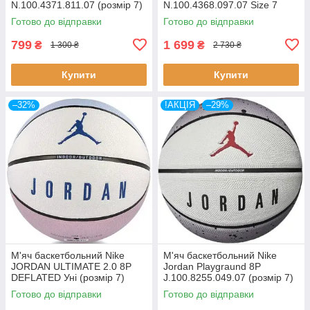
N.100.4371.811.07 (розмір 7)
N.100.4368.097.07 Size 7
чорний з логотипом LeBron
Готово до відправки
Готово до відправки
James
799
1 699
₴
₴
1 300 ₴
2 730 ₴
Купити
Купити
–32%
!АКЦІЯ
–29%
М'яч баскетбольний Nike
М'яч баскетбольний Nike
JORDAN ULTIMATE 2.0 8P
Jordan Playgraund 8P
DEFLATED Уні (розмір 7)
J.100.8255.049.07 (розмір 7)
J.100.8254.421.07
Готово до відправки
Готово до відправки