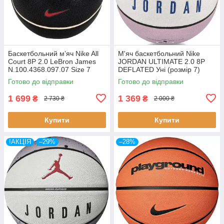
Баскетбольний м’яч Nike All
М'яч баскетбольний Nike
Court 8P 2.0 LeBron James
JORDAN ULTIMATE 2.0 8P
N.100.4368.097.07 Size 7
DEFLATED Уні (розмір 7)
чорний з логотипом LeBron
J.100.8254.421.07
Готово до відправки
Готово до відправки
James
1 699
1 369
₴
₴
2 730 ₴
2 000 ₴
Купити
Купити
!АКЦІЯ
–29%
–28%