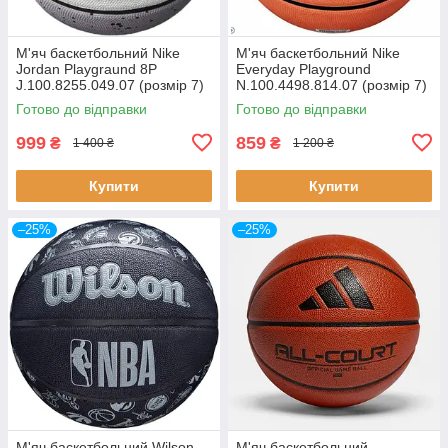
М'яч баскетбольний Nike
М'яч баскетбольний Nike
Jordan Playgraund 8P
Everyday Playground
J.100.8255.049.07 (розмір 7)
N.100.4498.814.07 (розмір 7)
Готово до відправки
Готово до відправки
999
859
₴
₴
1 400 ₴
1 200 ₴
Купити
Купити
–25%
–25%
М'яч баскетбольний Wilson
М'яч баскетбольний