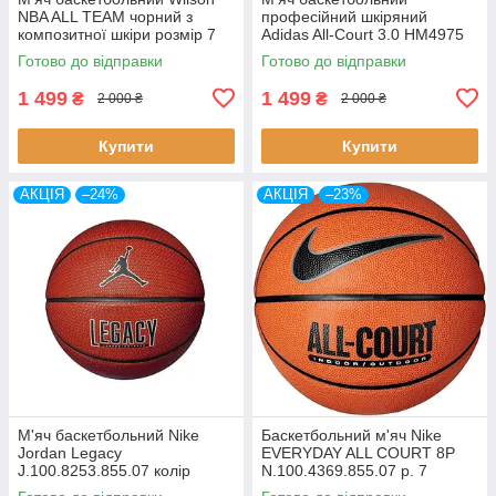
NBA ALL TEAM чорний з
професійний шкіряний
композитної шкіри розмір 7
Adidas All-Court 3.0 HM4975
WTB1300XBNBA7
(розмір 7)
Готово до відправки
Готово до відправки
1 499
1 499
₴
₴
2 000 ₴
2 000 ₴
Купити
Купити
АКЦІЯ
–24%
АКЦІЯ
–23%
М'яч баскетбольний Nike
Баскетбольний м'яч Nike
Jordan Legacy
EVERYDAY ALL COURT 8P
J.100.8253.855.07 колір
N.100.4369.855.07 р. 7
AMBER/бурштин (розмір 7)
помаранчевий