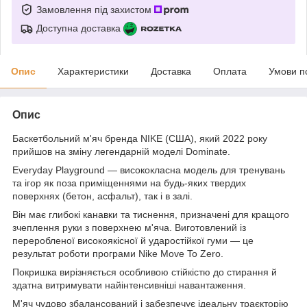
Замовлення під захистом
Доступна доставка
Опис
Характеристики
Доставка
Оплата
Умови п
Опис
Баскетбольний м'яч бренда NIKE (США), який 2022 року
прийшов на зміну легендарній моделі Dominate.
Everyday Playground — висококласна модель для тренувань
та ігор як поза приміщеннями на будь-яких твердих
поверхнях (бетон, асфальт), так і в залі.
Він має глибокі канавки та тиснення, призначені для кращого
зчеплення руки з поверхнею м'яча. Виготовлений із
переробленої високоякісної й ударостійкої гуми — це
результат роботи програми Nike Move To Zero.
Покришка вирізняється особливою стійкістю до стирання й
здатна витримувати найінтенсивніші навантаження.
М'яч чудово збалансований і забезпечує ідеальну траєкторію