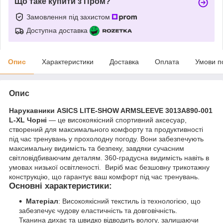
Що таке купити з Пром?
Замовлення під захистом
Доступна доставка
Опис
Характеристики
Доставка
Оплата
Умови п
Опис
Нарукавники ASICS LITE-SHOW ARMSLEEVE 3013A890-001
L-XL Чорні
— це високоякісний спортивний аксесуар,
створений для максимального комфорту та продуктивності
під час тренувань у прохолодну погоду. Вони забезпечують
максимальну видимість та безпеку, завдяки сучасним
світловідбиваючим деталям. 360-градусна видимість навіть в
умовах низької освітленості. Виріб має безшовну трикотажну
конструкцію, що гарантує ваш комфорт під час тренувань.
Основні характеристики:
Матеріал
: Високоякісний текстиль із технологією, що
забезпечує чудову еластичність та довговічність.
Тканина дихає та швидко відводить вологу, залишаючи