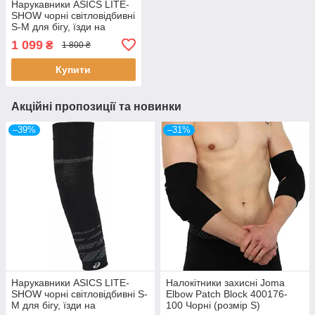
Нарукавники ASICS LITE-
SHOW чорні світловідбивні
S-M для бігу, їзди на
велосипеді, фітнесу та
1 099
₴
1 800 ₴
інших видів активностей
на повітрі
Купити
Акційні пропозиції та новинки
–39%
–31%
Нарукавники ASICS LITE-
Налокітники захисні Joma
SHOW чорні світловідбивні S-
Elbow Patch Block 400176-
M для бігу, їзди на
100 Чорні (розмір S)