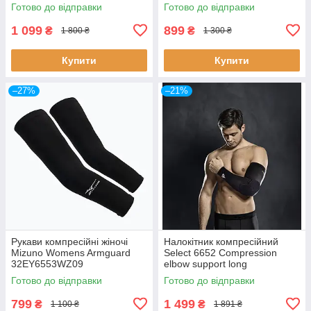
велосипеді, фітнесу та інших
Готово до відправки
Готово до відправки
видів активностей на повітрі
1 099
899
₴
₴
1 800 ₴
1 300 ₴
Купити
Купити
–27%
–21%
Рукави компресійні жіночі
Налокітник компресійний
Mizuno Womens Armguard
Select 6652 Compression
32EY6553WZ09
elbow support long
Готово до відправки
Готово до відправки
799
1 499
₴
₴
1 100 ₴
1 891 ₴