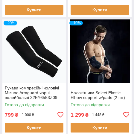
Купити
Купити
–20%
–10%
Рукави компресійні чоловічі
Mizuno Armguard чорні
Налокітники Select Elastic
волейбольні 32EY6553Z09
Elbow support w/pads (2 шт)
Готово до відправки
Готово до відправки
799
1 299
₴
₴
1 000 ₴
1 448 ₴
Купити
Купити