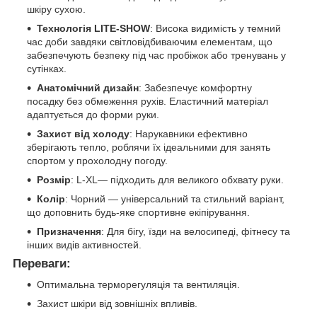
шкіру сухою.
Технологія LITE-SHOW
: Висока видимість у темний
час доби завдяки світловідбиваючим елементам, що
забезпечують безпеку під час пробіжок або тренувань у
сутінках.
Анатомічний дизайн
: Забезпечує комфортну
посадку без обмеження рухів. Еластичний матеріал
адаптується до форми руки.
Захист від холоду
: Нарукавники ефективно
зберігають тепло, роблячи їх ідеальними для занять
спортом у прохолодну погоду.
Розмір
: L-XL— підходить для великого обхвату руки.
Колір
: Чорний — універсальний та стильний варіант,
що доповнить будь-яке спортивне екіпірування.
Призначення
: Для бігу, їзди на велосипеді, фітнесу та
інших видів активностей.
Переваги:
Оптимальна терморегуляція та вентиляція.
Захист шкіри від зовнішніх впливів.