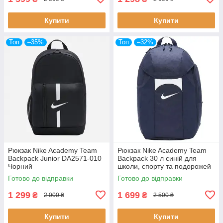
Купити
Купити
Топ
–35%
Топ
–32%
Рюкзак Nike Academy Team
Рюкзак Nike Academy Team
Backpack Junior DA2571-010
Backpack 30 л синій для
Чорний
школи, спорту та подорожей
DV0761-410
Готово до відправки
Готово до відправки
1 299
1 699
₴
₴
2 000 ₴
2 500 ₴
Купити
Купити