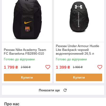
Рюкзак Under Armour Hustle
Рюкзак Nike Academy Team
Lite Backpack чорний
FC Barselona FB2890-010
водонепроникний 26,5 л
1364180-002
Готово до відправки
Готово до відправки
1 799
1 399
₴
₴
2 500 ₴
1 900 ₴
Купити
Купити
Показати ще
Про нас