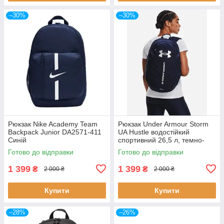
–30%
–30%
Рюкзак Nike Academy Team
Рюкзак Under Armour Storm
Backpack Junior DA2571-411
UA Hustle водостійкий
Синій
спортивний 26,5 л, темно-
синій 1364180-410
Готово до відправки
Готово до відправки
1 399
1 399
₴
₴
2 000 ₴
2 000 ₴
Купити
Купити
–28%
–26%