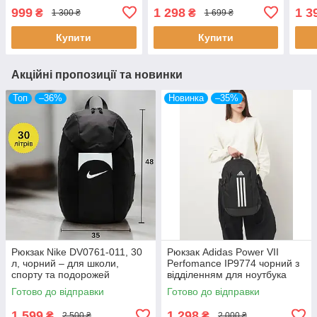
або спорту HF0112
кишенями
999
1 298
1 3
₴
₴
1 300 ₴
1 699 ₴
Купити
Купити
Акційні пропозиції та новинки
Топ
–36%
Новинка
–35%
Рюкзак Nike DV0761-011, 30
Рюкзак Adidas Power VII
л, чорний – для школи,
Perfomance IP9774 чорний з
спорту та подорожей
відділенням для ноутбука
оригінальний
універсальний
Готово до відправки
Готово до відправки
1 599
1 298
₴
₴
2 500 ₴
2 000 ₴