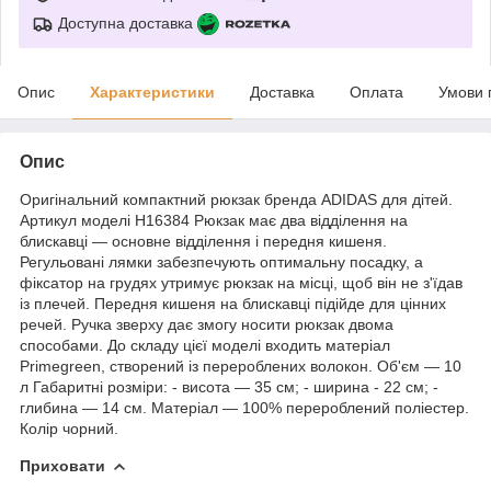
Доступна доставка
Опис
Характеристики
Доставка
Оплата
Умови 
Опис
Оригінальний компактний рюкзак бренда ADIDAS для дітей.
Артикул моделі Н16384 Рюкзак має два відділення на
блискавці — основне відділення і передня кишеня.
Регульовані лямки забезпечують оптимальну посадку, а
фіксатор на грудях утримує рюкзак на місці, щоб він не з'їдав
із плечей. Передня кишеня на блискавці підійде для цінних
речей. Ручка зверху дає змогу носити рюкзак двома
способами. До складу цієї моделі входить матеріал
Primegreen, створений із перероблених волокон. Об'єм — 10
л Габаритні розміри: - висота — 35 см; - ширина - 22 см; -
глибина — 14 см. Матеріал — 100% перероблений поліестер.
Колір чорний.
Приховати