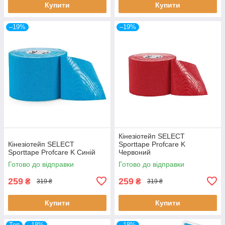
Купити
Купити
–19%
–19%
Кінезіотейп SELECT
Кінезіотейп SELECT
Sporttape Profcare K
Sporttape Profcare K Синій
Червоний
Готово до відправки
Готово до відправки
259
259
₴
₴
319 ₴
319 ₴
Купити
Купити
Топ
–18%
–18%