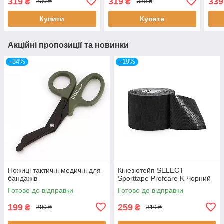
319
319
339
₴
₴
330 ₴
330 ₴
Купити
Купити
Акційні пропозиції та новинки
–34%
–19%
Ножиці тактичні медичні для
Кінезіотейп SELECT
бандажів
Sporttape Profcare K Чорний
Готово до відправки
Готово до відправки
199
259
₴
₴
300 ₴
319 ₴