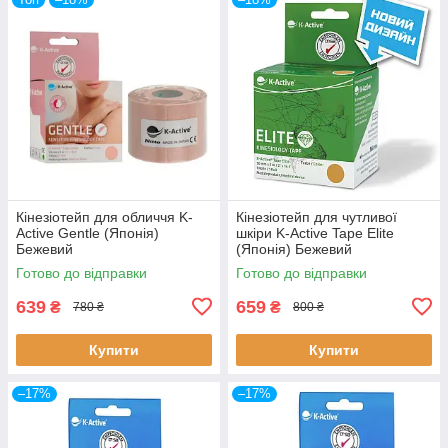
Кінезіотейп для обличчя K-
Кінезіотейп для чутливої
Active Gentle (Японія)
шкіри K-Active Tape Elite
Бежевий
(Японія) Бежевий
Готово до відправки
Готово до відправки
639
659
₴
₴
780 ₴
800 ₴
Купити
Купити
–17%
–17%