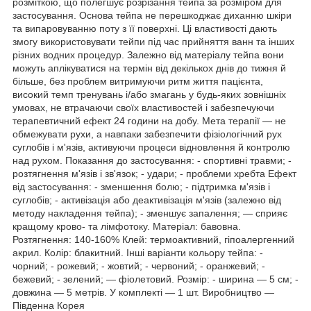
розміткою, що полегшує розрізання тейпа за розміром для
застосування. Основа тейпа не перешкоджає диханню шкіри
та випаровуванню поту з її поверхні. Ці властивості дають
змогу використовувати тейпи під час прийняття ванн та інших
різних водних процедур. Залежно від матеріалу тейпа вони
можуть аплікуватися на термін від декількох днів до тижня й
більше, без проблем витримуючи ритм життя пацієнта,
високий темп тренувань і/або змагань у будь-яких зовнішніх
умовах, не втрачаючи своїх властивостей і забезпечуючи
терапевтичний ефект 24 години на добу. Мета терапії — не
обмежувати рухи, а навпаки забезпечити фізіологічний рух
суглобів і м'язів, активуючи процеси відновлення й контролю
над рухом. Показання до застосування: - спортивні травми; -
розтягнення м'язів і зв'язок; - удари; - проблеми хребта Ефект
від застосування: - зменшення болю; - підтримка м'язів і
суглобів; - активізація або деактивізація м'язів (залежно від
методу накладення тейпа); - зменшує запалення; — сприяє
кращому крово- та лімфотоку. Матеріал: бавовна.
Розтягнення: 140-160% Клей: термоактивний, гіпоалергенний
акрил. Колір: блакитний. Інші варіанти кольору тейпа: -
чорний; - рожевий; - жовтий; - червоний; - оранжевий; -
бежевий; - зелений; — фіолетовий. Розмір: - ширина — 5 см; -
довжина — 5 метрів. У комплекті — 1 шт. Виробництво —
Південна Корея