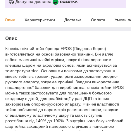
Доступна доставка
Опис
Характеристики
Доставка
Оплата
Умови п
Опис
Кінезіологічний тейп бренда EPOS (Південна Корея)
виготовляється на основі бавовняної тканини. Він являє
собою еластичні клейкі стрічки, покриті гіпоалергенним
клейким шаром на акриловій основі, який активізується за
температури тіла. Основними показами до застосування
кінезіо тейпів є травми, удари, різні захворювання опорно-
рухового апарату, зокрема хронічні. Завдяки використанню
гіпоалергенної бавовни для виробництва, кінезіо тейпи EPOS
можна також застосовувати для полегшення больового
синдрому в дітей, для реабілітації у разі ДЦП та інших
захворювань опорно-рухового апарату. Фізичні властивості
тейпа наближені до параметрів розтяжності шкіри, завдяки
спеціальному еластичному шару та мають ступінь
розстібання від 140% до 190%. З внутрішнього боку клейовий
шар тейпа захищений паперовою стрічкою з нанесеною