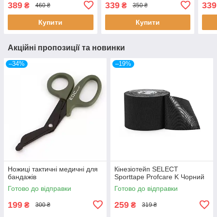
Корея) Беж 5 см
389
339
339
₴
₴
460 ₴
350 ₴
Купити
Купити
Акційні пропозиції та новинки
–34%
–19%
Ножиці тактичні медичні для
Кінезіотейп SELECT
бандажів
Sporttape Profcare K Чорний
Готово до відправки
Готово до відправки
199
259
₴
₴
300 ₴
319 ₴