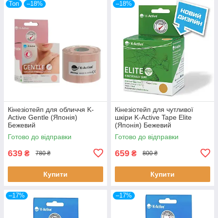
Топ
–18%
–18%
Кінезіотейп для обличчя K-
Кінезіотейп для чутливої
Active Gentle (Японія)
шкіри K-Active Tape Elite
Бежевий
(Японія) Бежевий
Готово до відправки
Готово до відправки
639
659
₴
₴
780 ₴
800 ₴
Купити
Купити
–17%
–17%