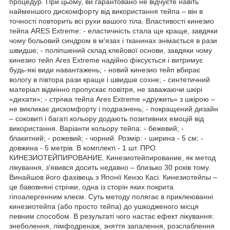
процедур. При цьому, ви гарантовано не відчуєте навіть
найменшого дискомфорту від використання тейпа – він в
точності повторить всі рухи вашого тіла. Властивості кинезио
тейпа ARES Extreme: - еластичність стала ще краще, завдяки
чому больовий синдром в м'язах і тканинах знімається в рази
швидше; - поліпшений склад клейової основи, завдяки чому
кинезио тейп Ares Extreme надійно фіксується і витримує
будь-які види навантажень; - новий кинезио тейп вбирає
вологу в півтора рази краще і швидше сохне; - синтетичний
матеріал відмінно пропускає повітря, не заважаючи шкірі
«дихати»; - стрічка тейпа Ares Extreme «дружить» з шкірою –
не викликає дискомфорту і подразнень; - покращений дизайн
– соковиті і багаті кольору додають позитивних емоцій від
використання. Варіанти кольору тейпа: - бежевий; -
блакитний; - рожевий; - чорний. Розмір: - ширина - 5 см; -
довжина - 5 метрів. В комплекті - 1 шт. ПРО
КИНЕЗИОТЕЙПИРОВАНИЕ. Кинезиотейпирование, як метод
лікування, з'явився досить недавно – близько 30 років тому.
Винайшов його фахівець з Японії Кензо Касі. Кинезиотейпы –
це бавовняні стрічки, одна із сторін яких покрита
гіпоалергенним клеєм. Суть методу полягає в приклеюванні
кинезиотейпа (або просто тейпа) до ушкодженого місця
певним способом. В результаті чого настає ефект лікування:
знеболення, лімфодренаж, зняття запалення, розслаблення