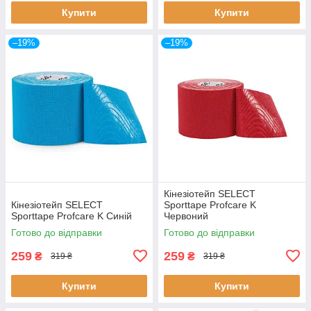
Купити
Купити
–19%
–19%
Кінезіотейп SELECT
Кінезіотейп SELECT
Sporttape Profcare K
Sporttape Profcare K Синій
Червоний
Готово до відправки
Готово до відправки
259
259
₴
₴
319 ₴
319 ₴
Купити
Купити