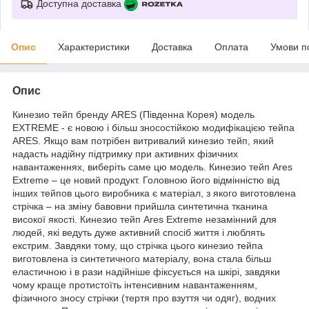
Доступна доставка
Опис
Характеристики
Доставка
Оплата
Умови п
Опис
Кинезио тейп бренду ARES (Південна Корея) модель
EXTREME - є новою і більш зносостійкою модифікацією тейпа
ARES. Якщо вам потрібен витривалий кинезио тейп, який
надасть надійну підтримку при активних фізичних
навантаженнях, виберіть саме цю модель. Кинезио тейп Ares
Extreme – це новий продукт. Головною його відмінністю від
інших тейпов цього виробника є матеріал, з якого виготовлена
стрічка – на зміну бавовни прийшла синтетична тканина
високої якості. Кинезио тейп Ares Extreme незамінний для
людей, які ведуть дуже активний спосіб життя і люблять
екстрим. Завдяки тому, що стрічка цього кинезио тейпа
виготовлена із синтетичного матеріалу, вона стала більш
еластичною і в рази надійніше фіксується на шкірі, завдяки
чому краще протистоїть інтенсивним навантаженням,
фізичного зносу стрічки (тертя про взуття чи одяг), водних