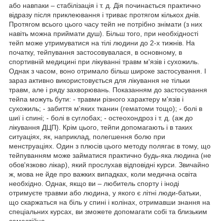
або навпаки – стабілізація і т. д. Дія починається практично
відразу після приклеювання і триває протягом кількох днів.
Протягом всього цього часу тейп не потрібно знімати (з них
навіть можна приймати душ). Більш того, при необхідності
тейп може утримуватися на тілі людини до 2-х тижнів. На
початку, тейпування застосовувалася, в основному, в
спортивній медицині при лікуванні травм м'язів і сухожиль.
Однак з часом, воно отримало більш широке застосування. І
зараз активно використовується для лікування не тільки
травм, але і ряду захворювань. Показанням до застосування
тейпа можуть бути: - травми різного характеру м'язів і
сухожиль; - забиття м'яких тканин (гематоми тощо); - болі в
шиї і спині; - болі в суглобах; - остеохондроз і т. д. (аж до
лікування ДЦП). Крім цього, тейпи допомагають і в таких
ситуаціях, як, наприклад, полегшення болю при
менструаціях. Один з плюсів цього методу полягає в тому, що
тейпуванням може займатися практично будь-яка людина (не
обов'язково лікар), який прослухав відповідні курси. Звичайно
ж, мова не йде про важких випадках, коли медична освіта
необхідно. Однак, якщо ви – любитель спорту і іноді
отримуєте травми або людина, у якого є літні люди-батьки,
що скаржаться на біль у спині і колінах, отримавши знання на
спеціальних курсах, ви зможете допомагати собі та близьким
самостійно.