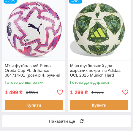
–25%
–24%
М'яч футбольний Puma
М'яч футбольний для
Orbita Cup PL Brilliance
жорстких покриттів Adidas
084714-01 (розмір 4, ручний
UCL 2025 Munich Hard
шов, оригінал)
Ground JM6822 (розмір 4)
Готово до відправки
Готово до відправки
1 499
1 299
₴
₴
2 000 ₴
1 700 ₴
Купити
Купити
Показати ще