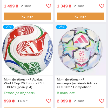
1 499
1 349
₴
₴
2 880 ₴
2 000 ₴
Купити
Купити
–29%
–28%
М'яч футбольний Adidas
М'яч футбольний
World Cup 26 Trionda Club
напівпрофесійний Adidas
JD8028 (розмір 4)
UCL 2027 Competition
KE9766 (розмір 4)
Готово до відправки
В наявності
999
2 099
₴
₴
1 400 ₴
2 900 ₴