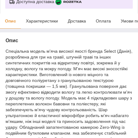
Доступна доставка
Опис
Характеристики
Доставка
Оплата
Умови п
Опис
Спеціальна модель м'яча високої якості бренда Select (Данія),
розроблена для гри на гравії, штучній траві та інших
синтетичних покриттів на відкритому повітрі, зокрема й у
холодну, вологу та мокру погоду. М'яч має високі зносостійкі
характеристики. Виготовлений із нового міцного та
довговічного поліуретану з гранульованою текстурою
(товщина покришки — 1,5 мм). Гранульована поверхня дає
змогу ефективно відводити вологу та легко контролювати м'яч
у дощову та вологу погоду. Модель має 4 підкладкових шару з
переплетених волокон бавовни та поліестеру, які
забезпечують м'ячу чудову контрольованість. Шар
ультратонкою й еластичної мікрофібри робить м'яч набагато
м'якшим, ніж інші моделі та приносить задоволення під час
удару. Обладнаний запатентованою камерою Zero-Wing із
подвійним бутиловим клапаном. яка забезпечує стабільний