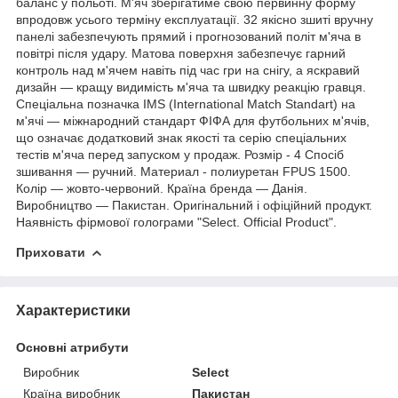
баланс у польоті. М'яч зберігатиме свою первинну форму
впродовж усього терміну експлуатації. 32 якісно зшиті вручну
панелі забезпечують прямий і прогнозований політ м'яча в
повітрі після удару. Матова поверхня забезпечує гарний
контроль над м'ячем навіть під час гри на снігу, а яскравий
дизайн — кращу видимість м'яча та швидку реакцію гравця.
Спеціальна позначка IMS (International Match Standart) на
м'ячі — міжнародний стандарт ФІФА для футбольних м'ячів,
що означає додатковий знак якості та серію спеціальних
тестів м'яча перед запуском у продаж. Розмір - 4 Спосіб
зшивання — ручний. Материал - полиуретан FPUS 1500.
Колір — жовто-червоний. Країна бренда — Данія.
Виробництво — Пакистан. Оригінальний і офіційний продукт.
Наявність фірмової голограми "Select. Official Product".
Приховати
Характеристики
Основні атрибути
Виробник
Select
Країна виробник
Пакистан