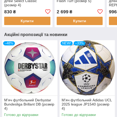
дітей Select Classic
Flash Turf (розмір 5)
діт
(розмір 4)
REPL
830
2 699
996
₴
₴
Купити
Купити
Акційні пропозиції та новинки
–48%
NEW!
–33%
М'яч футбольний Derbystar
М'яч футбольний Adidas UCL
Bundesliga Brillant DB (розмір
2025 league JP1540 (розмір
4)
4)
Готово до відправки
Готово до відправки