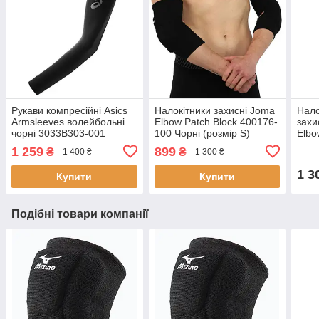
Рукави компресійні Asics
Налокітники захисні Joma
Нало
Armsleeves волейбольні
Elbow Patch Block 400176-
захи
чорні 3033B303-001
100 Чорні (розмір S)
Elbo
Чорн
1 259
899
₴
₴
1 400 ₴
1 300 ₴
OS)
1 3
Купити
Купити
Подібні товари компанії