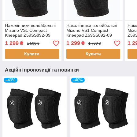
Наколінники волейбольні
Наколінники волейбольні
Нако
Mizuno VS1 Compact
Mizuno VS1 Compact
Mizu
Kneepad Z59SS892-09
Kneepad Z59SS892-09
Z59S
(розмір S)
(розмір М)
M, L
1 299
1 299
1 2
₴
₴
1 500 ₴
1 700 ₴
Купити
Купити
Акційні пропозиції та новинки
–40%
–40%