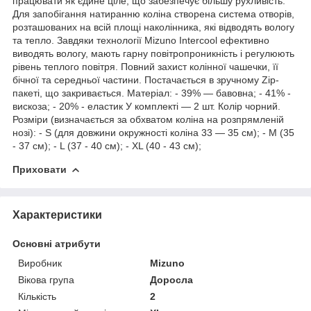
працювати як єдине ціле, що забезпечує більшу рухливість.
Для запобігання натиранню коліна створена система отворів,
розташованих на всій площі наколінника, які відводять вологу
та тепло. Завдяки технології Mizuno Intercool ефективно
виводять вологу, мають гарну повітропроникність і регулюють
рівень теплого повітря. Повний захист колінної чашечки, її
бічної та середньої частини. Постачається в зручному Zip-
пакеті, що закривається. Матеріал: - 39% — бавовна; - 41% -
вискоза; - 20% - еластик У комплекті — 2 шт. Колір чорний.
Розміри (визначається за обхватом коліна на розпрямленій
нозі): - S (для довжини окружності коліна 33 — 35 см); - М (35
- 37 см); - L (37 - 40 см); - XL (40 - 43 см);
Приховати
Характеристики
Основні атрибути
Виробник
Mizuno
Вікова група
Доросла
Кількість
2