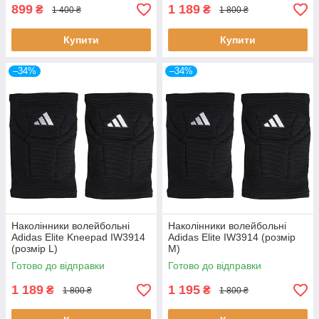
899
1 189
₴
₴
1 400 ₴
1 800 ₴
Купити
Купити
–34%
–34%
Наколінники волейбольні
Наколінники волейбольні
Adidas Elite Kneepad IW3914
Adidas Elite IW3914 (розмір
(розмір L)
М)
Готово до відправки
Готово до відправки
1 189
1 195
₴
₴
1 800 ₴
1 800 ₴