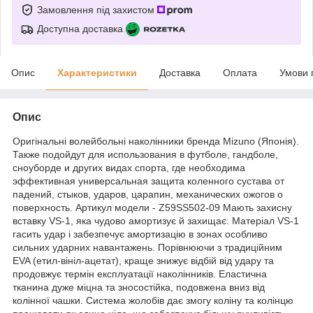
Замовлення під захистом
Доступна доставка
Опис
Характеристики
Доставка
Оплата
Умови 
Опис
Оригінальні волейбольні наколінники бренда Mizuno (Японія).
Также подойдут для использования в футболе, гандболе,
сноуборде и других видах спорта, где необходима
эффективная универсальная защита коленного сустава от
падений, стыков, ударов, царапин, механических ожогов о
поверхность. Артикул модели - Z59SS502-09 Мають захисну
вставку VS-1, яка чудово амортизує й захищає. Матеріал VS-1
гасить удар і забезпечує амортизацію в зонах особливо
сильних ударних навантажень. Порівнюючи з традиційним
EVA (етил-вініл-ацетат), краще знижує відбій від удару та
продовжує термін експлуатації наколінників. Еластична
тканина дуже міцна та зносостійка, подовжена вниз від
колінної чашки. Система жолобів дає змогу коліну та колінцю