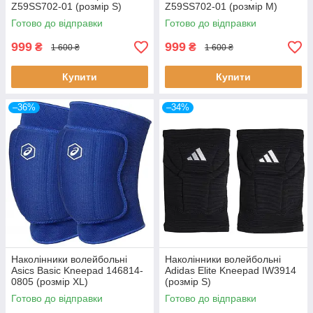
Z59SS702-01 (розмір S)
Z59SS702-01 (розмір М)
Готово до відправки
Готово до відправки
999
999
₴
₴
1 600 ₴
1 600 ₴
Купити
Купити
–36%
–34%
Наколінники волейбольні
Наколінники волейбольні
Asics Basic Kneepad 146814-
Adidas Elite Kneepad IW3914
0805 (розмір XL)
(розмір S)
Готово до відправки
Готово до відправки