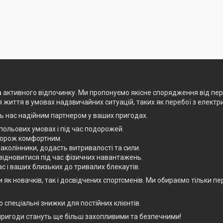
та активного відпочинку. Ми пропонуємо якісне спорядження від пе
я життя в умовах надзвичайних ситуацій, таких як перебої з електр
ть нас надійним партнером у ваших пригодах.
польових умовах і під час подорожей.
дорож комфортним.
колінники, додасть витривалості та сили.
відновитися під час фізичних навантажень.
ас і ваших близьких до тривалих блекаутів.
овачків, так і досвідчених спортсменів. Ми обираємо тільки перевір
спеціальні знижки для постійних клієнтів.
і пригоди стануть ще більш захопливими та безпечними!