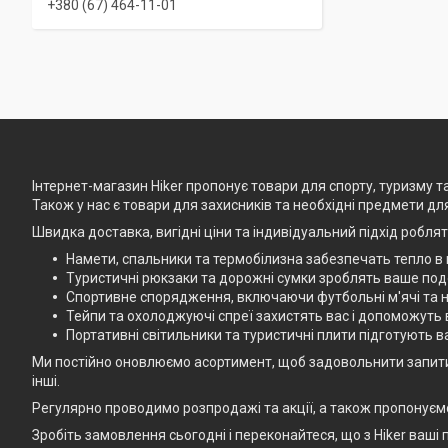
+380 (67) 464-11-01
Інтернет-магазин Hiker пропонує товари для спорту, туризму 
Також у нас є товари для захисників та необхідні предмети дл
Швидка доставка, вигідні ціни та індивідуальний підхід робля
Намети, спальники та термобілизна забезпечать тепло в 
Туристичні рюкзаки та дорожні сумки зроблять ваше по
Спортивне спорядження, включаючи футбольні м'ячі та на
Тейпи та охолоджуючі спреї захистять вас і допоможуть 
Портативні світильники та туристичні плити підготують в
Ми постійно оновлюємо асортимент, щоб задовольнити запити як н
інші.
Регулярно проводимо розпродажі та акції, а також пропонуємо 
Зробіть замовлення сьогодні і переконайтеся, що з Hiker ваш