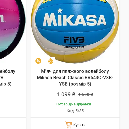
Залишилось 23 дні
–27%
лейболу
М'яч для пляжного волейболу
VB
Mikasa Beach Classic BV543C-VXB-
ір 5)
YSB (розмір 5)
1 099 ₴
1 500 ₴
Готово до відправки
5435
Купити