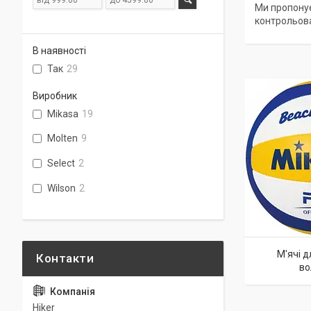
Ми пропонує
контрольова
В наявності
Так
29
Виробник
Mikasa
19
Molten
9
Select
2
Wilson
2
М'ячі 
во
Hiker