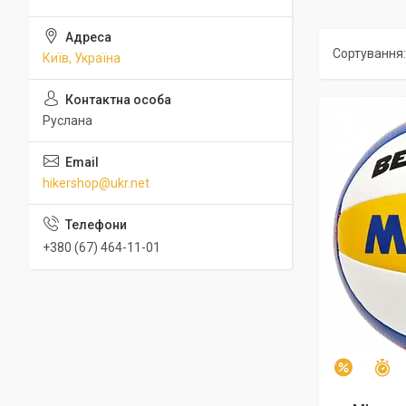
Київ, Україна
Руслана
hikershop@ukr.net
+380 (67) 464-11-01
З
–17%