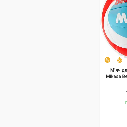
З
–31%
М'яч д
Mikasa B
Г