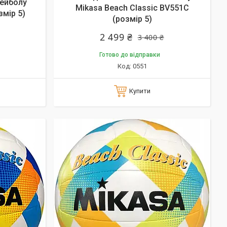
лейболу
Mikasa Beach Classic BV551C
змір 5)
(розмір 5)
2 499 ₴
3 400 ₴
Готово до відправки
0551
Купити