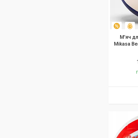
З
–28%
М'яч д
Mikasa Be
Г