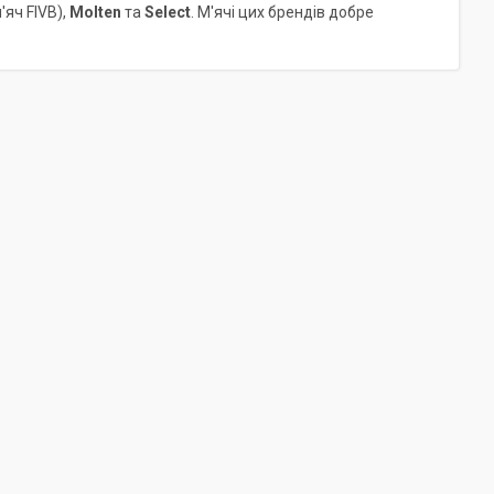
'яч FIVB),
Molten
та
Select
. М'ячі цих брендів добре