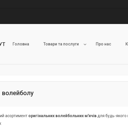
УТ
Головна
Товари та послуги
Про нас
К
я волейболу
кий асортимент
оригінальних волейбольних м'ячів
для будь-якого п
: