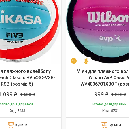
алишилось 26 днів
Залишилось 23 дні
–17%
ля пляжного волейболу
М'яч для пляжного во
each Classic BV543C-VXB-
Wilson AVP Oasis 
RSB (розмір 5)
WV4006701XBOF (розм
1 099 ₴
999 ₴
1 600 ₴
1 200 ₴
отово до відправки
Готово до відправки
5433
6701
Купити
Купити