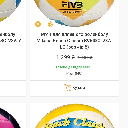
Залишилось 26 днів
–19%
лейболу
М'яч для пляжного волейболу
43C-VXA-Y
Mikasa Beach Classic BV543C-VXA-
LG (розмір 5)
1 299 ₴
1 600 ₴
Готово до відправки
5431
Купити