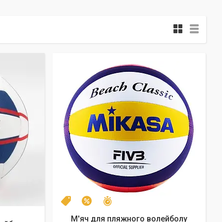
Залишилось 26 днів
Топ
–26%
М'яч для пляжного волейболу