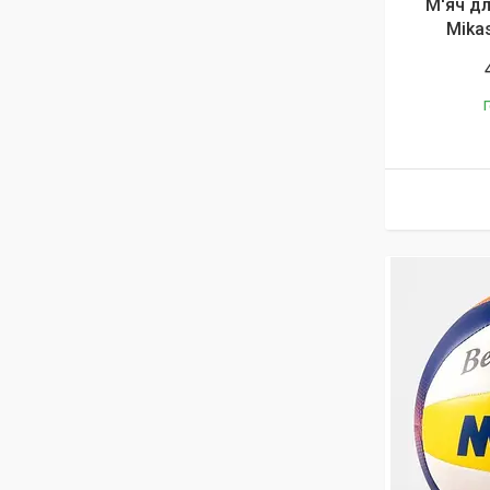
М'яч д
Mika
Г