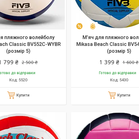
алишилось 26 днів
Залишилось 26 днів
–13%
ля пляжного волейболу
М'яч для пляжного во
ach Classic BV552C-WYBR
Mikasa Beach Classic BV5
(розмір 5)
(розмір 5)
1 799 ₴
1 399 ₴
2 500 ₴
1 600 ₴
отово до відправки
Готово до відправки
5520
5430
Купити
Купити