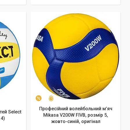
Залишилось 26 днів
–25%
Професійний волейбольний м’яч
тей Select
Mikasa V200W FIVB, розмір 5,
 4)
жовто-синій, оригінал