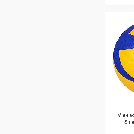
М'яч в
Smas