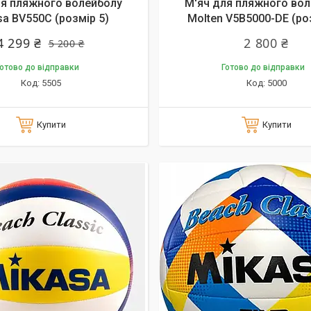
ля пляжного волейболу
М'яч для пляжного во
sa BV550C (розмір 5)
Molten V5B5000-DE (ро
4 299 ₴
2 800 ₴
5 200 ₴
отово до відправки
Готово до відправки
5505
5000
Купити
Купити